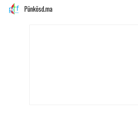
Pünkösd.ma
Sk