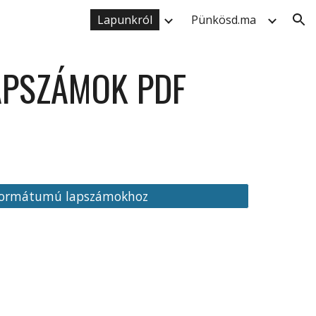
Lapunkról
Pünkösd.ma
ion
APSZÁMOK PDF
 formátumú lapszámokhoz