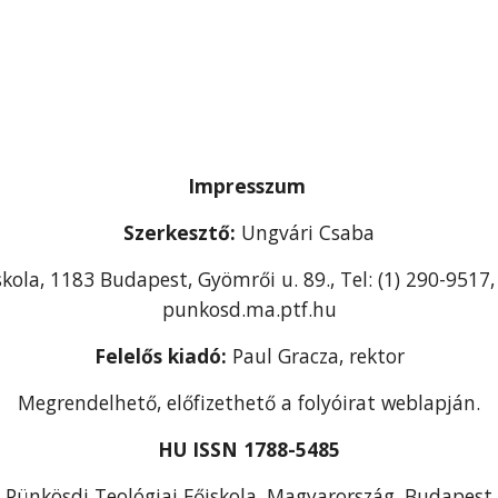
Impresszum
Szerkesztő:
Ungvári Csaba
skola, 1183 Budapest, Gyömrői u. 89., Tel: (1) 290-951
punkosd.ma.ptf.hu
Felelős kiadó:
Paul Gracza, rektor
Megrendelhető, előfizethető a folyóirat weblapján.
HU ISSN 1788-5485
Pünkösdi Teológiai Főiskola, Magyarország, Budapest