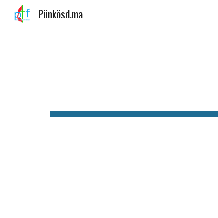
Pünkösd.ma
Sk