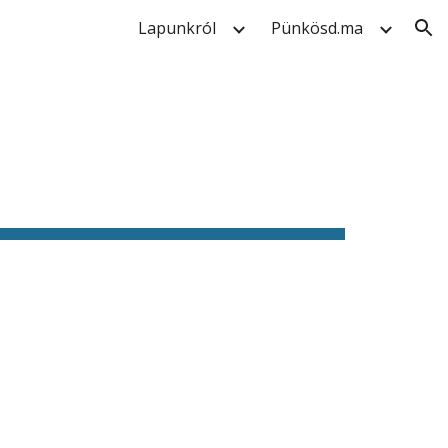
Lapunkról
Pünkösd.ma
ion