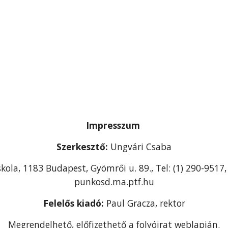
Impresszum
Szerkesztő:
Ungvári Csaba
skola, 1183 Budapest, Gyömrői u. 89., Tel: (1) 290-951
punkosd.ma.ptf.hu
Felelős kiadó:
Paul Gracza, rektor
Megrendelhető, előfizethető a folyóirat weblapján.