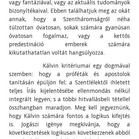
vagy fantáziával, vagy az aktuális tudományok
bizonyítékaival. Ebben találhatjuk meg az okát
annak, hogy a Szentháromságról néha
túlzottan óvatosan, sokak számára gyanúsan
óvatosan fogalmaz, vagy a kettős
predestináció emberek számára
kikutathatatlan voltát hangsúlyozza.
Kálvin kritériumai egy dogmával
szemben: hogy a próféták és apostolok
tanításán épüljön fel; a Szentlélektől ihletett
teljes Írás kijelentésébe ellenmondás nélkül
integrált legyen; s a többi hitvallásbeli tétellel
összhangban maradjon. Meg kell jegyeznünk,
hogy Kálvin számára fontos a logikus kifejtés
is. Jogászi igénye megkívánja, hogy a
következtetések logikusan következzenek abból