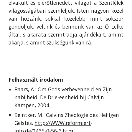
elvakult és elerőtlenedett világot a Szentlélek
világosságában szemléljük. Isten nagyon közel
van hozzánk, sokkal közelebb, mint sokszor
gondoljuk, velünk és bennünk van az Ő Lelke
által, s akarata szerint adja ajándékait, amint
akarja, s amint szükségünk van rá.
Felhasznált irodalom
Baars, A.: Om Gods verhevenheid en Zijn
nabijheid. De Drie-eenheid bij Calvijn.
Kampen, 2004.
Beintker, M.: Calvins Zheologie des Heiligen
Geistes.
http://WWW.reformiert
-
info.de/2435-0-56-3.html