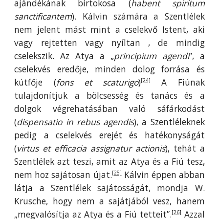
ajándékának birtokosa (
habent spiritum
sanctificantem
). Kálvin számára a Szentlélek
nem jelent mást mint a cselekvő Istent, aki
vagy rejtetten vagy nyíltan , de mindig
cselekszik. Az Atya a „
principium agendi
”, a
cselekvés eredője, minden dolog forrása és
kútfője (
fons et scaturigo
)
A Fiúnak
[24]
tulajdonítjuk a bölcsesség és tanács és a
dolgok végrehatásában való sáfárkodást
(
dispensatio in rebus agendis
), a Szentléleknek
pedig a cselekvés erejét és hatékonyságát
(
virtus et efficacia assignatur actionis
), tehát a
Szentlélek azt teszi, amit az Atya és a Fiú tesz,
nem hoz sajátosan újat.
Kálvin éppen abban
[25]
látja a Szentlélek sajátosságát, mondja W.
Krusche, hogy nem a sajátjából vesz, hanem
„megvalósítja az Atya és a Fiú tetteit”.
Azzal
[26]