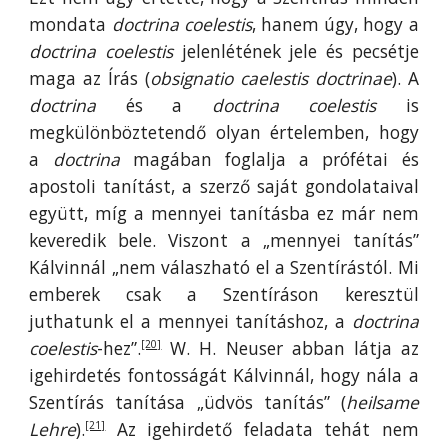
mondata
doctrina coelestis
, hanem úgy, hogy a
doctrina coelestis
jelenlétének jele és pecsétje
maga az Írás (
obsignatio caelestis doctrinae
). A
doctrina
és a
doctrina coelestis
is
megkülönböztetendő olyan értelemben, hogy
a
doctrina
magában foglalja a prófétai és
apostoli tanítást, a szerző saját gondolataival
együtt, míg a mennyei tanításba ez már nem
keveredik bele. Viszont a „mennyei tanítás”
Kálvinnál „nem válaszható el a Szentírástól. Mi
emberek csak a Szentíráson keresztül
juthatunk el a mennyei tanításhoz, a
doctrina
coelestis
-hez”.
W. H. Neuser abban látja az
[20]
igehirdetés fontosságát Kálvinnál, hogy nála a
Szentírás tanítása „üdvös tanítás” (
heilsame
Lehre
).
Az igehirdető feladata tehát nem
[21]