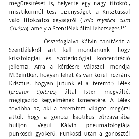
megüresítését is, helyette egy nagy titokról,
misztikumról tesz bizonyságot, a Krisztussal
való titokzatos egységről (
unio mystica cum
Christo
), amely a Szentlélek által lehetséges.
[32]
Összefoglalva Kálvin tanítását a
Szentlélekről azt kell mondanunk, hogy
krisztológiai és szoteriológiai koncentráció
jellemzi. Arra a kérdésre válaszol, mondja
M.Beintker, hogyan lehet és van közel hozzánk
Krisztus, hogyan jutunk el a teremtő Lélek
(
creator Spitirus
) által Isten megváltó,
megigazító kegyelmének ismeretére. A Lélek
továbbá az, aki a teremtett világot megőrzi
attól, hogy a gonosz kaotikus zűrzavarába
hulljon. Végül Kálvin pneumatológiája
pünkösdi gyökerű. Pünkösd után a gonosztól