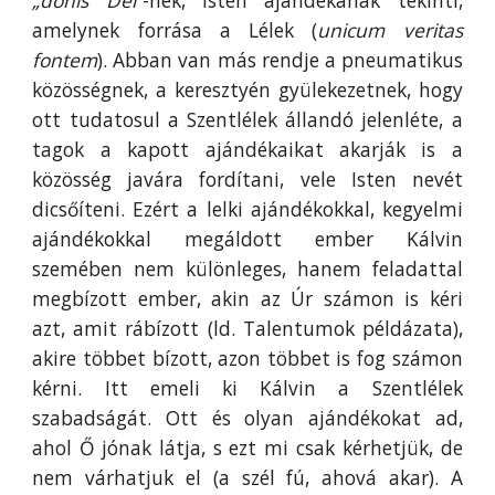
„donis Dei
”-nek, Isten ajándékának tekinti,
amelynek forrása a Lélek (
unicum veritas
fontem
). Abban van más rendje a pneumatikus
közösségnek, a keresztyén gyülekezetnek, hogy
ott tudatosul a Szentlélek állandó jelenléte, a
tagok a kapott ajándékaikat akarják is a
közösség javára fordítani, vele Isten nevét
dicsőíteni. Ezért a lelki ajándékokkal, kegyelmi
ajándékokkal megáldott ember Kálvin
szemében nem különleges, hanem feladattal
megbízott ember, akin az Úr számon is kéri
azt, amit rábízott (ld. Talentumok példázata),
akire többet bízott, azon többet is fog számon
kérni. Itt emeli ki Kálvin a Szentlélek
szabadságát. Ott és olyan ajándékokat ad,
ahol Ő jónak látja, s ezt mi csak kérhetjük, de
nem várhatjuk el (a szél fú, ahová akar). A