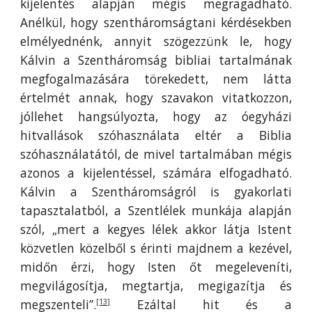
kijelentés alapján mégis megragadható.
Anélkül, hogy szentháromságtani kérdésekben
elmélyednénk, annyit szögezzünk le, hogy
Kálvin a Szentháromság bibliai tartalmának
megfogalmazására törekedett, nem látta
értelmét annak, hogy szavakon vitatkozzon,
jóllehet hangsúlyozta, hogy az óegyházi
hitvallások szóhasználata eltér a Biblia
szóhasználatától, de mivel tartalmában mégis
azonos a kijelentéssel, számára elfogadható.
Kálvin a Szentháromságról is gyakorlati
tapasztalatból, a Szentlélek munkája alapján
szól, „mert a kegyes lélek akkor látja Istent
közvetlen közelből s érinti majdnem a kezével,
midőn érzi, hogy Isten őt megeleveníti,
megvilágosítja, megtartja, megigazítja és
megszenteli”.
Ezáltal hit és a
[13]