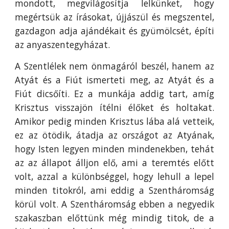
mondott, megvilágosítja lelkünket, hogy
megértsük az írásokat, újjászül és megszentel,
gazdagon adja ajándékait és gyümölcsét, építi
az anyaszentegyházat.
A Szentlélek nem önmagáról beszél, hanem az
Atyát és a Fiút ismerteti meg, az Atyát és a
Fiút dicsőíti. Ez a munkája addig tart, amíg
Krisztus visszajön ítélni élőket és holtakat.
Amikor pedig minden Krisztus lába alá vetteik,
ez az ötödik, átadja az országot az Atyának,
hogy Isten legyen minden mindenekben, tehát
az az állapot álljon elő, ami a teremtés előtt
volt, azzal a különbséggel, hogy lehull a lepel
minden titokról, ami eddig a Szentháromság
körül volt. A Szentháromság ebben a negyedik
szakaszban előttünk még mindig titok, de a