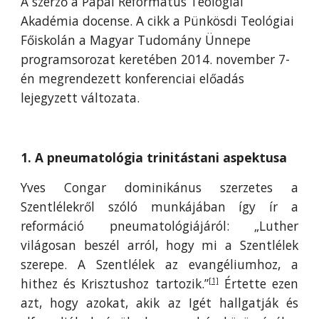
A szerző a Pápai Református Teológiai
Akadémia docense. A cikk a Pünkösdi Teológiai
Főiskolán a Magyar Tudomány Ünnepe
programsorozat keretében 2014. november 7-
én megrendezett konferenciai előadás
lejegyzett változata.
1. A pneumatológia trinitástani aspektusa
Yves Congar dominikánus szerzetes a
Szentlélekről szóló munkájában így ír a
reformáció pneumatológiájáról: „Luther
világosan beszél arról, hogy mi a Szentlélek
szerepe. A Szentlélek az evangéliumhoz, a
hithez és Krisztushoz tartozik.”
Értette ezen
[1]
azt, hogy azokat, akik az Igét hallgatják és