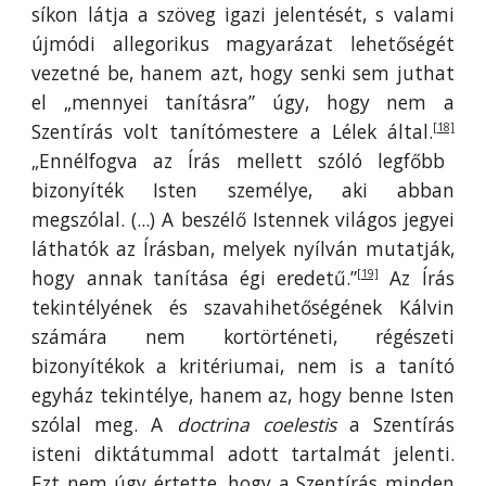
síkon látja a szöveg igazi jelentését, s valami
újmódi allegorikus magyarázat lehetőségét
vezetné be, hanem azt, hogy senki sem juthat
el „mennyei tanításra” úgy, hogy nem a
Szentírás volt tanítómestere a Lélek által.
[18]
„Ennélfogva az Írás mellett szóló legfőbb
bizonyíték Isten személye, aki abban
megszólal. (...) A beszélő Istennek világos jegyei
láthatók az Írásban, melyek nyílván mutatják,
hogy annak tanítása égi eredetű.”
Az Írás
[19]
tekintélyének és szavahihetőségének Kálvin
számára nem kortörténeti, régészeti
bizonyítékok a kritériumai, nem is a tanító
egyház tekintélye, hanem az, hogy benne Isten
szólal meg. A
doctrina
coelestis
a Szentírás
isteni diktátummal adott tartalmát jelenti.
Ezt nem úgy értette, hogy a Szentírás minden