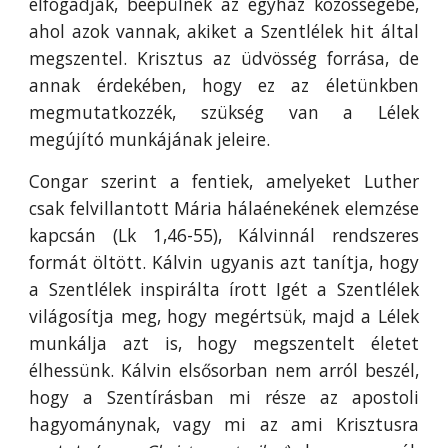
elfogadják, beépülnek az egyház közösségébe,
ahol azok vannak, akiket a Szentlélek hit által
megszentel. Krisztus az üdvösség forrása, de
annak érdekében, hogy ez az életünkben
megmutatkozzék, szükség van a Lélek
megújító munkájának jeleire.
Congar szerint a fentiek, amelyeket Luther
csak felvillantott Mária hálaénekének elemzése
kapcsán (Lk 1,46-55), Kálvinnál rendszeres
formát öltött. Kálvin ugyanis azt tanítja, hogy
a Szentlélek inspirálta írott Igét a Szentlélek
világosítja meg, hogy megértsük, majd a Lélek
munkálja azt is, hogy megszentelt életet
élhessünk. Kálvin elsősorban nem arról beszél,
hogy a Szentírásban mi része az apostoli
hagyománynak, vagy mi az ami Krisztusra