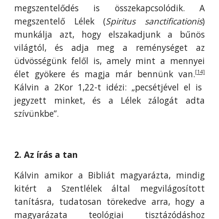
megszentelődés is összekapcsolódik. A
megszentelő Lélek (
Spiritus sanctificationis
)
munkálja azt, hogy elszakadjunk a bűnös
világtól, és adja meg a reménységet az
üdvösségünk felől is, amely mint a mennyei
élet gyökere és magja már bennünk van.
[14]
Kálvin a 2Kor 1,22-t idézi: „pecsétjével el is
jegyzett minket, és a Lélek zálogát adta
szívünkbe”.
2. Az írás a tan
Kálvin amikor a Bibliát magyarázta, mindig
kitért a Szentlélek által megvilágosított
tanításra, tudatosan törekedve arra, hogy a
magyarázata teológiai tisztázódáshoz