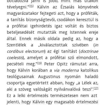
botladozva járni is jobb, mint más utakon
tévelyegni.”
Kálvin az Ézsaiás könyvének
[15]
magyarázatakor fejtegeti azt, hogy a próféták,
a tanítás bizonyságtevői, csodákon keresztül is
a prófétai igehirdetés igaz voltát és biztos
beteljesedését mutatták meg Istennek ereje
által. Ennek másik oldala pedig az, hogy a
Szentlélek a „kiválasztottak szívében (
in
cordibus electorum
) az égi tanítást (
doctrinae
coelestis
), amelyet a prófétai szó elmondott,
pecsételi meg.”
Peter Opitz rámutat arra,
[16]
hogy Kálvin korában a
via moderna
katolikus
teológusainak Augustinus nyomán haladó
csoportja egyetértett abban, hogy „a Lélek az,
aki a szöveg valóságát nyilvánvalóvá teszi”.
[17]
Ez a lelki értelmezés természetesen nem azt
jelenti, hogy Kálvin egy magasabb értelmezési