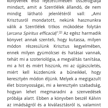
könyvének első fejezetcímében összefoglalja
mindazt, amit a Szentlélek állandó, de nem
mindig látható jelenlétéről vall: „Ami
Krisztusról mondatott, nekünk hasznunkra
válik a Szentlélek titkos működése folytán
(
arcana Spiritus
efficacia
)”.
Az egész harmadik
[3]
könyvet annak szenteli, hogy kutassa, milyen
módon részesülünk Krisztus kegyelmében,
ennek milyen gyümölcsei és hatásai vannak,
tehát mi a szoteriológia, a megváltás tanítása,
mi a hit és miért hiszünk, mi az újjászületés,
miért kell küzdenünk a bűneikkel, hogy
keresztyén módon éljünk. Melyek a megigazult
élet bizonyosságai, mi a keresztyén szabadság,
hogyan lehet megmaradni a szenvedések
próbája alatt. Ebben a könyvben beszél Kálvin
az imádságról és a kiválasztásról is, valamint