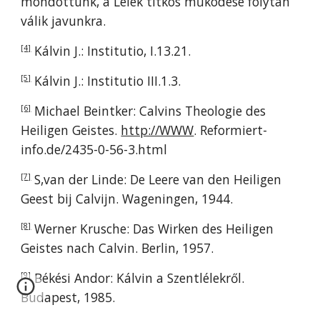
mondottunk, a Lélek titkos működése folytán
válik javunkra.
Kálvin J.: Institutio, I.13.21.
[4]
Kálvin J.: Institutio III.1.3.
[5]
Michael Beintker: Calvins Theologie des
[6]
Heiligen Geistes.
http://WWW
. Reformiert-
info.de/2435-0-56-3.html
S,van der Linde: De Leere van den Heiligen
[7]
Geest bij Calvijn. Wageningen, 1944.
Werner Krusche: Das Wirken des Heiligen
[8]
Geistes nach Calvin. Berlin, 1957.
Békési Andor: Kálvin a Szentlélekről.
[9]
Budapest, 1985.