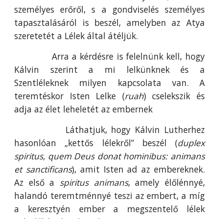
személyes erőről, s a gondviselés személyes
tapasztalásáról is beszél, amelyben az Atya
szeretetét a Lélek által átéljük.
Arra a kérdésre is felelnünk kell, hogy
Kálvin szerint a mi lelkünknek és a
Szentléleknek milyen kapcsolata van. A
teremtéskor Isten Lelke (
ruah
) cselekszik és
adja az élet leheletét az embernek
Láthatjuk, hogy Kálvin Lutherhez
hasonlóan „kettős lélekről” beszél (
duplex
spiritus, quem
Deus donat hominibus: animans
et sanctificans
), amit Isten ad az embereknek.
Az első a
spiritus animans
, amely élőlénnyé,
halandó teremtménnyé teszi az embert, a míg
a keresztyén ember a megszentelő lélek