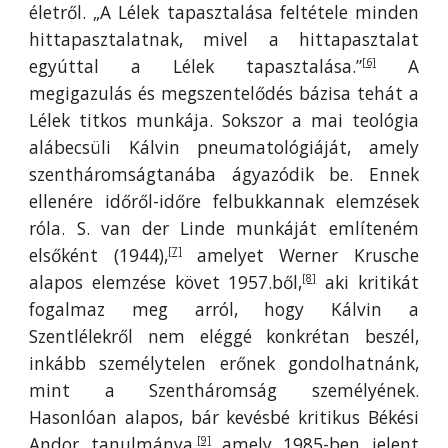
életről. „A Lélek tapasztalása feltétele minden
hittapasztalatnak, mivel a hittapasztalat
egyúttal a Lélek tapasztalása.”
A
[6]
megigazulás és megszentelődés bázisa tehát a
Lélek titkos munkája. Sokszor a mai teológia
alábecsüli Kálvin pneumatológiáját, amely
szentháromságtanába ágyazódik be. Ennek
ellenére időről-időre felbukkannak elemzések
róla. S. van der Linde munkáját említeném
elsőként (1944),
amelyet Werner Krusche
[7]
alapos elemzése követ 1957.ből,
aki kritikát
[8]
fogalmaz meg arról, hogy Kálvin a
Szentlélekről nem eléggé konkrétan beszél,
inkább személytelen erőnek gondolhatnánk,
mint a Szentháromság személyének.
Hasonlóan alapos, bár kevésbé kritikus Békési
Andor tanulmánya,
amely 1985-ben jelent
[9]