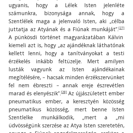
ugyanis, hogy a Lélek Isten jelenléte
számunkra, bizonysága annak, hogy a
Szentlélek maga a jelenvaló Isten, aki „célba
juttatja az Atyának és a Fiúnak munkáját”.
[27]
A pünkösdi történet magyarázatában Kálvin
kiemeli azt is, hogy „az ajándéknak láthatónak
kellett lenni, hogy a tanítványokat a testi
érzékelés inkább feltüzelje. Mert amilyen
lusták vagyunk az Isten ajándékainak
megítélésére, – hacsak minden érzékszervünket
fel nem ébreszti – annak ereje észrevétlen
marad és elenyészik”.
Az újjászületett ember
[28]
pneumatikus ember, a keresztyén közösség
pneumatikus közösség, mert benne Isten
Szentlelke munkálkodik, „mert a „mi
üdvösségünk szerzése az Atya Isten szeretetén,