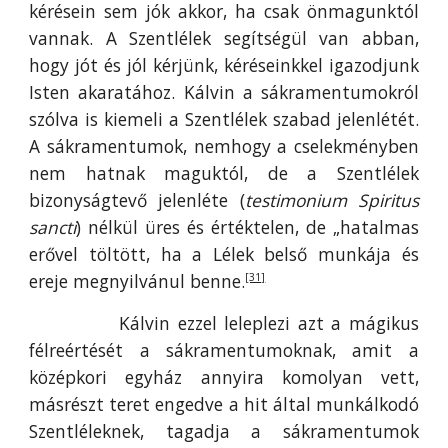
kérésein sem jók akkor, ha csak önmagunktól
vannak. A Szentlélek segítségül van abban,
hogy jót és jól kérjünk, kéréseinkkel igazodjunk
Isten akaratához. Kálvin a sákramentumokról
szólva is kiemeli a Szentlélek szabad jelenlétét.
A sákramentumok, nemhogy a cselekményben
nem hatnak maguktól, de a Szentlélek
bizonyságtevő jelenléte (
testimonium Spiritus
sancti
) nélkül üres és értéktelen, de „hatalmas
erővel töltött, ha a Lélek belső munkája és
ereje megnyilvánul benne.
[31]
Kálvin ezzel leleplezi azt a mágikus
félreértését a sákramentumoknak, amit a
középkori egyház annyira komolyan vett,
másrészt teret engedve a hit által munkálkodó
Szentléleknek, tagadja a sákramentumok