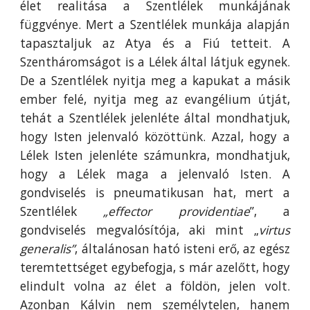
élet realitása a Szentlélek munkájának
függvénye. Mert a Szentlélek munkája alapján
tapasztaljuk az Atya és a Fiú tetteit. A
Szentháromságot is a Lélek által látjuk egynek.
De a Szentlélek nyitja meg a kapukat a másik
ember felé, nyitja meg az evangélium útját,
tehát a Szentlélek jelenléte által mondhatjuk,
hogy Isten jelenvaló közöttünk. Azzal, hogy a
Lélek Isten jelenléte számunkra, mondhatjuk,
hogy a Lélek maga a jelenvaló Isten. A
gondviselés is pneumatikusan hat, mert a
Szentlélek
„effector
providentiae
”, a
gondviselés megvalósítója, aki mint „
virtus
generalis”
, általánosan ható isteni erő, az egész
teremtettséget egybefogja, s már azelőtt, hogy
elindult volna az élet a földön, jelen volt.
Azonban Kálvin nem személytelen, hanem