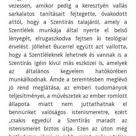
vezessen, amikor pedig a keresztyén vallás
sarkalatos tanításait fejtegette, óvakodott
attól, hogy a Szentírás talajáról, amely a
Szentlélek munkája által nyerte el belső
lényegét, elrugaszkodva fejtsen ki teológiai
érvelést. Jóllehet Bucerrel együtt azt vallotta,
hogy a Szentléleknek lehetnek és vannak is a
Szentírás igéin kívül más eszközei is, amelyek
az általános kegyelem hatókörében
munkálkodnak. Ámde a teremtésben meglévő
jó rend meglátása, az emberi tudományok
teljesítményei, a művészetek az ember romlott
állapota miatt nem juttathatnak el
bennünket valóságos istenismeretre, ezért
„csakis egyedül a Szentírás maradt az
istenismeret biztos útja. Ezen az úton még