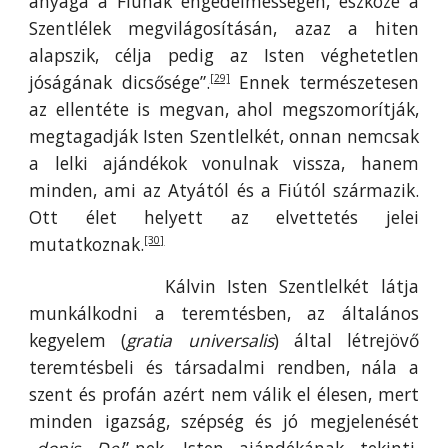
anyaga a Fiúnak engedelmességén, eszköze a
Szentlélek megvilágosításán, azaz a hiten
alapszik, célja pedig az Isten véghetetlen
jóságának dicsősége”.
Ennek természetesen
[29]
az ellentéte is megvan, ahol megszomorítják,
megtagadják Isten Szentlelkét, onnan nemcsak
a lelki ajándékok vonulnak vissza, hanem
minden, ami az Atyától és a Fiútól származik.
Ott élet helyett az elvettetés jelei
mutatkoznak.
[30]
Kálvin Isten Szentlelkét látja
munkálkodni a teremtésben, az általános
kegyelem (
gratia universalis
) által létrejövő
teremtésbeli és társadalmi rendben, nála a
szent és profán azért nem válik el élesen, mert
minden igazság, szépség és jó megjelenését