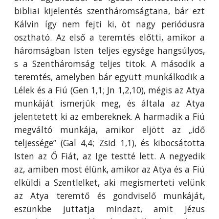
bibliai kijelentés szentháromságtana, bár ezt
Kálvin így nem fejti ki, öt nagy periódusra
osztható. Az első a teremtés előtti, amikor a
háromságban Isten teljes egysége hangsúlyos,
s a Szentháromság teljes titok. A második a
teremtés, amelyben bár együtt munkálkodik a
Lélek és a Fiú (Gen 1,1; Jn 1,2,10), mégis az Atya
munkáját ismerjük meg, és általa az Atya
jelentetett ki az embereknek. A harmadik a Fiú
megváltó munkája, amikor eljött az „idő
teljessége” (Gal 4,4; Zsid 1,1), és kibocsátotta
Isten az Ő Fiát, az Ige testté lett. A negyedik
az, amiben most élünk, amikor az Atya és a Fiú
elküldi a Szentlelket, aki megismerteti velünk
az Atya teremtő és gondviselő munkáját,
eszünkbe juttatja mindazt, amit Jézus