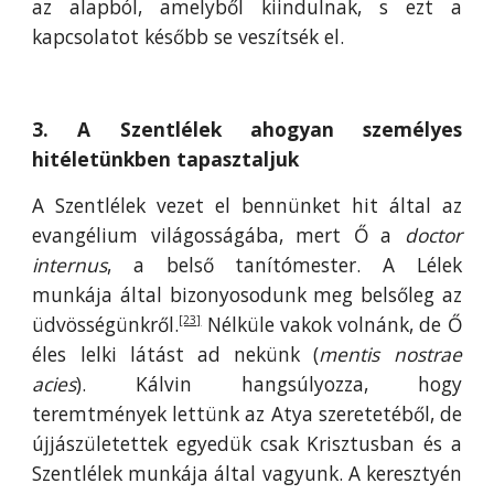
az alapból, amelyből kiindulnak, s ezt a
kapcsolatot később se veszítsék el.
3. A Szentlélek ahogyan személyes
hitéletünkben tapasztaljuk
A Szentlélek vezet el bennünket hit által az
evangélium világosságába, mert Ő a
doctor
internus
, a belső tanítómester. A Lélek
munkája által bizonyosodunk meg belsőleg az
üdvösségünkről.
Nélküle vakok volnánk, de Ő
[23]
éles lelki látást ad nekünk (
mentis nostrae
acies
). Kálvin hangsúlyozza, hogy
teremtmények lettünk az Atya szeretetéből, de
újjászületettek egyedük csak Krisztusban és a
Szentlélek munkája által vagyunk. A keresztyén