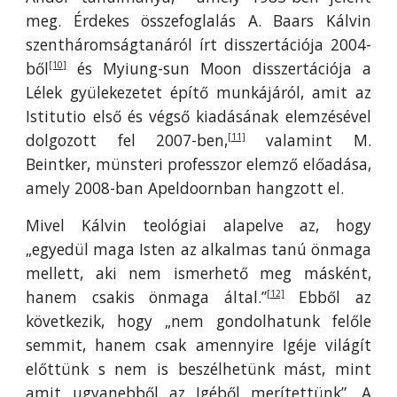
meg. Érdekes összefoglalás A. Baars Kálvin
szentháromságtanáról írt disszertációja 2004-
ből
és Myiung-sun Moon disszertációja a
[10]
Lélek gyülekezetet építő munkájáról, amit az
Istitutio első és végső kiadásának elemzésével
dolgozott fel 2007-ben,
valamint M.
[11]
Beintker, münsteri professzor elemző előadása,
amely 2008-ban Apeldoornban hangzott el.
Mivel Kálvin teológiai alapelve az, hogy
„egyedül maga Isten az alkalmas tanú önmaga
mellett, aki nem ismerhető meg másként,
hanem csakis önmaga által.”
Ebből az
[12]
következik, hogy „nem gondolhatunk felőle
semmit, hanem csak amennyire Igéje világít
előttünk s nem is beszélhetünk mást, mint
amit ugyanebből az Igéből merítettünk”. A