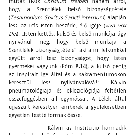
mutat (
was Christum treibet
) hanem arról,
hogy a Szentlélek belső bizonyságtétele
(
Testimonium Spiritus
Sancti internum
) alapján
lesz az Írás Isten beszéde, élő Igéje (
viva vox
Dei
). „Isten kettős, külső és belső munkája úgy
nyilvánul meg, hogy belső munkája a
Szentlélek bizonyságtétele”. aki a mi lelkünkkel
együtt arról tesz bizonyságot, hogy Isten
gyermekei vagyunk (Róm 8,14), a külső pedig
az inspirált Ige által és a sákramentumokon
keresztül lesz nyilvánvalóvá.
Kálvin
[2]
pneumatológiája és ekleziológiája feltétlen
összefüggésben áll egymással. A Lélek által
újjászült keresztyén emberek a gyülekezetben
egyetlen testté forrnak össze.
Kálvin az Institutio harmadik