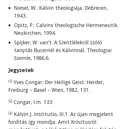
Niesel, W.: Kálvin theologiája. Debrecen,
1943.
Opitz, P.: Calvins theologische Hermeneutik.
Neukirchen, 1994.
Spijker, W. van’t: A Szentlélekről szóló
tanytás Bucernél és Kálvinnál. Theologiai
Szemle, 1986.6.
Jegyzetek
Yves Congar: Der Heilige Geist. Herder,
[1]
Freiburg – Basel – Wien, 1982, 131.
Congar, I.m. 133.
[2]
Kálvin J. Institutio, III.1. Az újan megjelent
[3]
fordítás így mondja: Amit Krisztusról