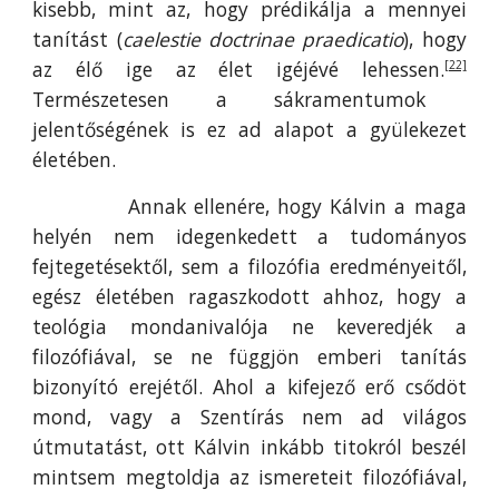
kisebb, mint az, hogy prédikálja a mennyei
tanítást (
caelestie doctrinae praedicatio
), hogy
az élő ige az élet igéjévé lehessen.
[22]
Természetesen a sákramentumok
jelentőségének is ez ad alapot a gyülekezet
életében.
Annak ellenére, hogy Kálvin a maga
helyén nem idegenkedett a tudományos
fejtegetésektől, sem a filozófia eredményeitől,
egész életében ragaszkodott ahhoz, hogy a
teológia mondanivalója ne keveredjék a
filozófiával, se ne függjön emberi tanítás
bizonyító erejétől. Ahol a kifejező erő csődöt
mond, vagy a Szentírás nem ad világos
útmutatást, ott Kálvin inkább titokról beszél
mintsem megtoldja az ismereteit filozófiával,