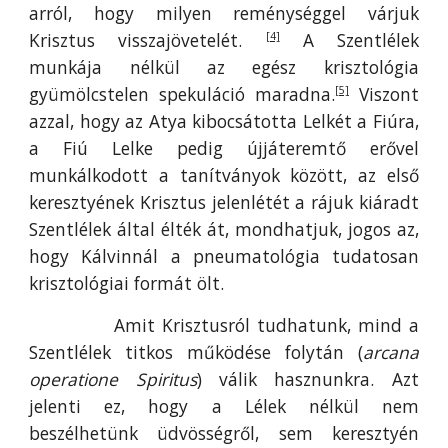
arról, hogy milyen reménységgel várjuk
Krisztus visszajövetelét.
A Szentlélek
[4]
munkája nélkül az egész krisztológia
gyümölcstelen spekuláció maradna.
Viszont
[5]
azzal, hogy az Atya kibocsátotta Lelkét a Fiúra,
a Fiú Lelke pedig újjáteremtő erővel
munkálkodott a tanítványok között, az első
keresztyének Krisztus jelenlétét a rájuk kiáradt
Szentlélek által élték át, mondhatjuk, jogos az,
hogy Kálvinnál a pneumatológia tudatosan
krisztológiai formát ölt.
Amit Krisztusról tudhatunk, mind a
Szentlélek titkos működése folytán (
arcana
operatione Spiritus
) válik hasznunkra. Azt
jelenti ez, hogy a Lélek nélkül nem
beszélhetünk üdvösségről, sem keresztyén