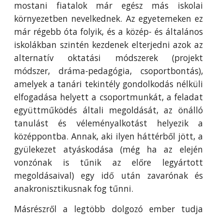
mostani fiatalok már egész más iskolai
környezetben nevelkednek. Az egyetemeken ez
már régebb óta folyik, és a közép- és általános
iskolákban szintén kezdenek elterjedni azok az
alternatív oktatási módszerek (projekt
módszer, dráma-pedagógia, csoportbontás),
amelyek a tanári tekintély gondolkodás nélküli
elfogadása helyett a csoportmunkát, a feladat
együttműködés általi megoldását, az önálló
tanulást és véleményalkotást helyezik a
középpontba. Annak, aki ilyen háttérből jött, a
gyülekezet atyáskodása (még ha az elején
vonzónak is tűnik az előre legyártott
megoldásaival) egy idő után zavarónak és
anakronisztikusnak fog tűnni.
Másrészről a legtöbb dolgozó ember tudja