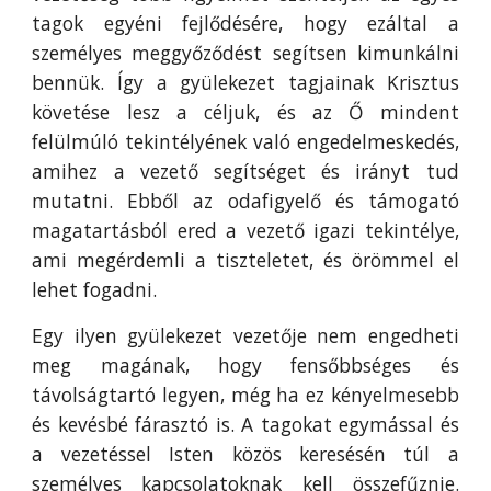
tagok egyéni fejlődésére, hogy ezáltal a
személyes meggyőződést segítsen kimunkálni
bennük. Így a gyülekezet tagjainak Krisztus
követése lesz a céljuk, és az Ő mindent
felülmúló tekintélyének való engedelmeskedés,
amihez a vezető segítséget és irányt tud
mutatni. Ebből az odafigyelő és támogató
magatartásból ered a vezető igazi tekintélye,
ami megérdemli a tiszteletet, és örömmel el
lehet fogadni.
Egy ilyen gyülekezet vezetője nem engedheti
meg magának, hogy fensőbbséges és
távolságtartó legyen, még ha ez kényelmesebb
és kevésbé fárasztó is. A tagokat egymással és
a vezetéssel Isten közös keresésén túl a
személyes kapcsolatoknak kell összefűznie.