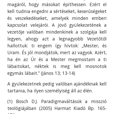
magáról, hogy másokat építhessen. Ezért el
kell tudnia engedni a sértéseket, keserűségeket
és veszekedéseket, amelyek minden emberi
kapcsolat velejárói. A jövő gyülekezetének a
vezetője valóban mindenkinek a szolgája kell
legyen, ahogy azt a legnagyobb Vezetőtől
hallottuk: ti engem így hívtok: „Mester, és
Uram. És jól mondjátok, mert az vagyok. Azért,
ha én az Úr és a Mester megmostam a ti
lábaitokat, néktek is meg kell mosnotok
egymás lábait.” (János 13; 13-14)
A gyülekezetnek pedig valóban ajándéknak kell
tartania, ha ilyen személyiség áll az élén.
(1) Bosch D.J. Paradigmaváltások a misszió
teológiájában (2005) Harmat Kiadó Bp. 165-