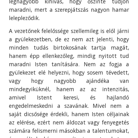
legnagyobb kihívás, hogy őszinte tudjon
maradni, mert a szerepjátszás nagyon hamar
lelepleződik.
A vezetőnek felelőssége szellemileg is elől járni
a gyülekezetben, de ez nem azt jelenti, hogy
minden tudás birtokosának tartja magát,
hanem épp ellenkezőleg, mindig nyitott tud
maradni Isten tanítására. Nem az fogja a
gyülekezet elé helyezni, hogy sosem tévedett,
vagy hogy nagyobb ajándéka van
mindegyiküknél, hanem az az intenzitás,
amivel Istent keresi, és hajlandó
engedelmeskedni a szavának. Mivel nem a
saját dicsősége érdekli, hanem Isten céljainak
az elérése, ezért nem áldozat vagy fenyegetés
számára felismerni másokban a talentumokat,