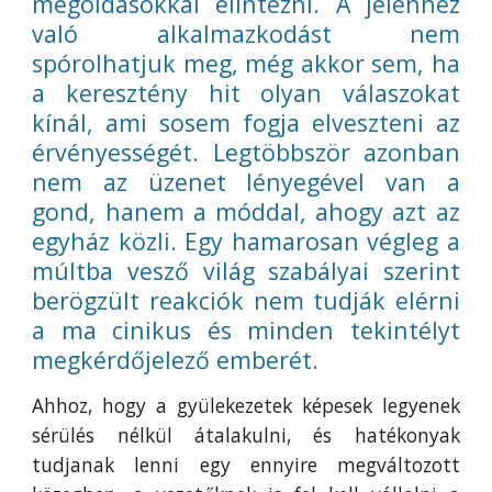
megoldásokkal elintézni. A jelenhez
való alkalmazkodást nem
spórolhatjuk meg, még akkor sem, ha
a keresztény hit olyan válaszokat
kínál, ami sosem fogja elveszteni az
érvényességét. Legtöbbször azonban
nem az üzenet lényegével van a
gond, hanem a móddal, ahogy azt az
egyház közli. Egy hamarosan végleg a
múltba vesző világ szabályai szerint
berögzült reakciók nem tudják elérni
a ma cinikus és minden tekintélyt
megkérdőjelező emberét.
Ahhoz, hogy a gyülekezetek képesek legyenek
sérülés nélkül átalakulni, és hatékonyak
tudjanak lenni egy ennyire megváltozott