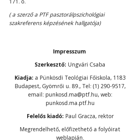
171. o.
( a szerző a PTF pasztorálpszichológiai
szakreferens képzésének hallgatója)
Impresszum
Szerkesztő:
Ungvári Csaba
Kiadja:
a Pünkösdi Teológiai Főiskola, 1183
Budapest, Gyömrői u. 89., Tel: (1) 290-9517,
email: punkosd.ma@ptf.hu, web:
punkosd.ma.ptf.hu
Felelős kiadó:
Paul Gracza, rektor
Megrendelhető, előfizethető a folyóirat
weblapján.