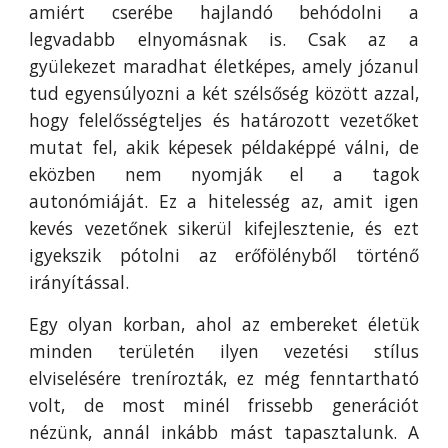
amiért cserébe hajlandó behódolni a
legvadabb elnyomásnak is. Csak az a
gyülekezet maradhat életképes, amely józanul
tud egyensúlyozni a két szélsőség között azzal,
hogy felelősségteljes és határozott vezetőket
mutat fel, akik képesek példaképpé válni, de
eközben nem nyomják el a tagok
autonómiáját. Ez a hitelesség az, amit igen
kevés vezetőnek sikerül kifejlesztenie, és ezt
igyekszik pótolni az erőfölényből történő
irányítással.
Egy olyan korban, ahol az embereket életük
minden területén ilyen vezetési stílus
elviselésére trenírozták, ez még fenntartható
volt, de most minél frissebb generációt
nézünk, annál inkább mást tapasztalunk. A