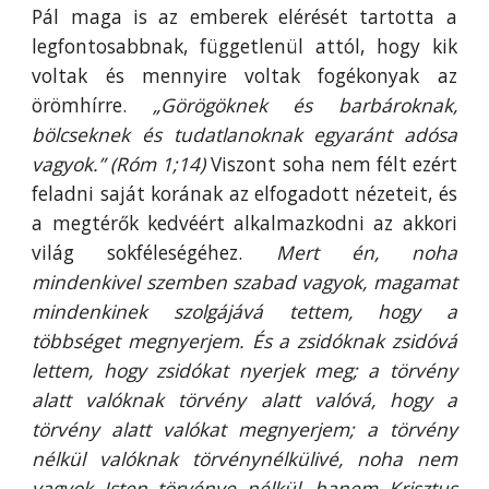
Pál maga is az emberek elérését tartotta a
legfontosabbnak, függetlenül attól, hogy kik
voltak és mennyire voltak fogékonyak az
örömhírre.
„Görögöknek és barbároknak,
bölcseknek és tudatlanoknak egyaránt adósa
vagyok.” (Róm 1;14)
Viszont soha nem félt ezért
feladni saját korának az elfogadott nézeteit, és
a megtérők kedvéért alkalmazkodni az akkori
világ sokféleségéhez.
Mert én, noha
mindenkivel szemben szabad vagyok, magamat
mindenkinek szolgájává tettem, hogy a
többséget megnyerjem. És a zsidóknak zsidóvá
lettem, hogy zsidókat nyerjek meg; a törvény
alatt valóknak törvény alatt valóvá, hogy a
törvény alatt valókat megnyerjem; a törvény
nélkül valóknak törvénynélkülivé, noha nem
vagyok Isten törvénye nélkül, hanem Krisztus