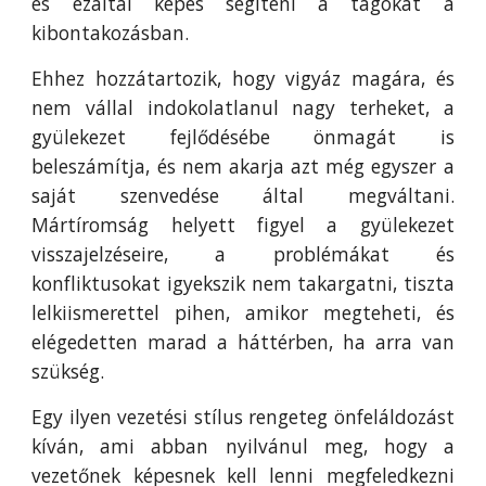
és ezáltal képes segíteni a tagokat a
kibontakozásban.
Ehhez hozzátartozik, hogy vigyáz magára, és
nem vállal indokolatlanul nagy terheket, a
gyülekezet fejlődésébe önmagát is
beleszámítja, és nem akarja azt még egyszer a
saját szenvedése által megváltani.
Mártíromság helyett figyel a gyülekezet
visszajelzéseire, a problémákat és
konfliktusokat igyekszik nem takargatni, tiszta
lelkiismerettel pihen, amikor megteheti, és
elégedetten marad a háttérben, ha arra van
szükség.
Egy ilyen vezetési stílus rengeteg önfeláldozást
kíván, ami abban nyilvánul meg, hogy a
vezetőnek képesnek kell lenni megfeledkezni