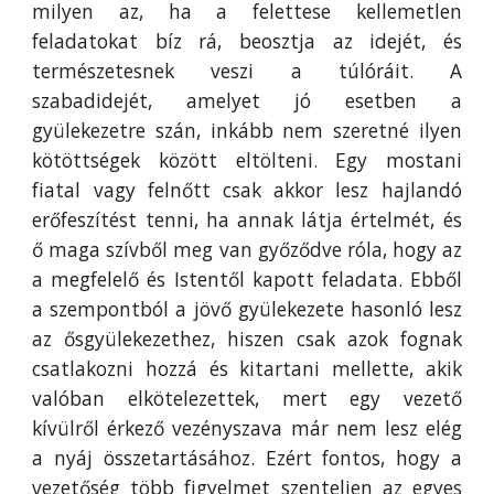
milyen az, ha a felettese kellemetlen
feladatokat bíz rá, beosztja az idejét, és
természetesnek veszi a túlóráit. A
szabadidejét, amelyet jó esetben a
gyülekezetre szán, inkább nem szeretné ilyen
kötöttségek között eltölteni. Egy mostani
fiatal vagy felnőtt csak akkor lesz hajlandó
erőfeszítést tenni, ha annak látja értelmét, és
ő maga szívből meg van győződve róla, hogy az
a megfelelő és Istentől kapott feladata. Ebből
a szempontból a jövő gyülekezete hasonló lesz
az ősgyülekezethez, hiszen csak azok fognak
csatlakozni hozzá és kitartani mellette, akik
valóban elkötelezettek, mert egy vezető
kívülről érkező vezényszava már nem lesz elég
a nyáj összetartásához. Ezért fontos, hogy a
vezetőség több figyelmet szenteljen az egyes