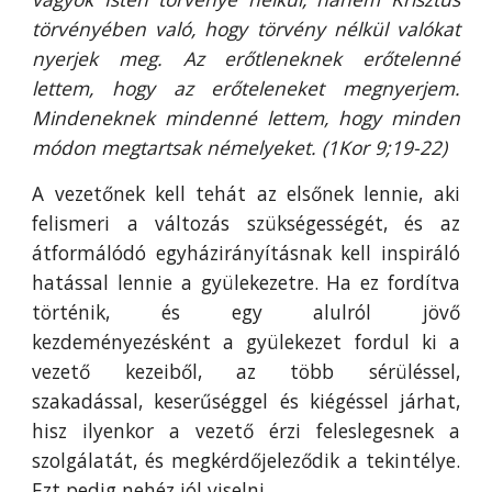
törvényében való, hogy törvény nélkül valókat
nyerjek meg. Az erőtleneknek erőtelenné
lettem, hogy az erőteleneket megnyerjem.
Mindeneknek mindenné lettem, hogy minden
módon megtartsak némelyeket. (1Kor 9;19-22)
A vezetőnek kell tehát az elsőnek lennie, aki
felismeri a változás szükségességét, és az
átformálódó egyházirányításnak kell inspiráló
hatással lennie a gyülekezetre. Ha ez fordítva
történik, és egy alulról jövő
kezdeményezésként a gyülekezet fordul ki a
vezető kezeiből, az több sérüléssel,
szakadással, keserűséggel és kiégéssel járhat,
hisz ilyenkor a vezető érzi feleslegesnek a
szolgálatát, és megkérdőjeleződik a tekintélye.
Ezt pedig nehéz jól viselni.