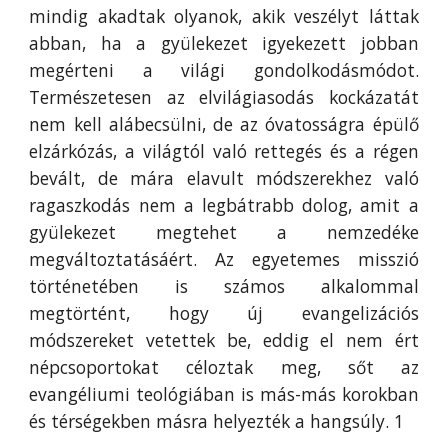
mindig akadtak olyanok, akik veszélyt láttak
abban, ha a gyülekezet igyekezett jobban
megérteni a világi gondolkodásmódot.
Természetesen az elvilágiasodás kockázatát
nem kell alábecsülni, de az óvatosságra épülő
elzárkózás, a világtól való rettegés és a régen
bevált, de mára elavult módszerekhez való
ragaszkodás nem a legbátrabb dolog, amit a
gyülekezet megtehet a nemzedéke
megváltoztatásáért. Az egyetemes misszió
történetében is számos alkalommal
megtörtént, hogy új evangelizációs
módszereket vetettek be, eddig el nem ért
népcsoportokat céloztak meg, sőt az
evangéliumi teológiában is más-más korokban
és térségekben másra helyezték a hangsúly. 1