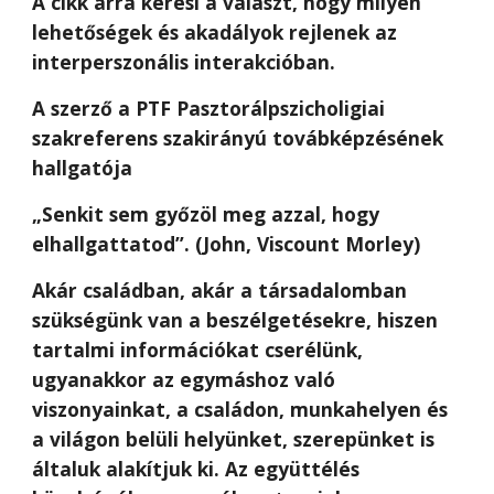
A cikk arra keresi a választ, hogy milyen
lehetőségek és akadályok rejlenek az
interperszonális interakcióban.
A szerző a PTF Pasztorálpszicholigiai
szakreferens szakirányú továbképzésének
hallgatója
„Senkit sem győzöl meg azzal, hogy
elhallgattatod”. (John, Viscount Morley)
Akár családban, akár a társadalomban
szükségünk van a beszélgetésekre, hiszen
tartalmi információkat cserélünk,
ugyanakkor az egymáshoz való
viszonyainkat, a családon, munkahelyen és
a világon belüli helyünket, szerepünket is
általuk alakítjuk ki. Az együttélés