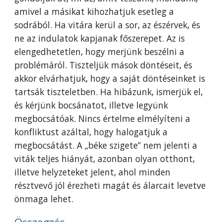
amivel a másikat kihozhatjuk esetleg a
sodrából. Ha vitára kerül a sor, az észérvek, és
ne az indulatok kapjanak főszerepet. Az is
elengedhetetlen, hogy merjünk beszélni a
problémáról. Tiszteljük mások döntéseit, és
akkor elvárhatjuk, hogy a saját döntéseinket is
tartsák tiszteletben. Ha hibázunk, ismerjük el,
és kérjünk bocsánatot, illetve legyünk
megbocsátóak. Nincs értelme elmélyíteni a
konfliktust azáltal, hogy halogatjuk a
megbocsátást. A „béke szigete” nem jelenti a
viták teljes hiányát, azonban olyan otthont,
illetve helyzeteket jelent, ahol minden
résztvevő jól érezheti magát és álarcait levetve
önmaga lehet.