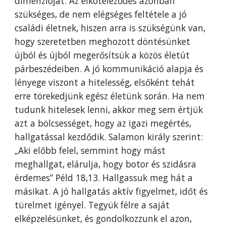
dimenzióját. Az elköteleződés azonban
szükséges, de nem elégséges feltétele a jó
családi életnek, hiszen arra is szükségünk van,
hogy szeretetben meghozott döntésünket
újból és újból megerősítsük a közös életút
párbeszédeiben. A jó kommunikáció alapja és
lényege viszont a hitelesség, elsőként tehát
erre törekedjünk egész életünk során. Ha nem
tudunk hitelesek lenni, akkor meg sem értjük
azt a bölcsességet, hogy az igazi megértés,
hallgatással kezdődik. Salamon király szerint:
„Aki előbb felel, semmint hogy mást
meghallgat, elárulja, hogy botor és szidásra
érdemes” Péld 18,13. Hallgassuk meg hát a
másikat. A jó hallgatás aktív figyelmet, időt és
türelmet igényel. Tegyük félre a saját
elképzelésünket, és gondolkozzunk el azon,