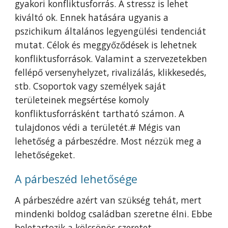
gyakori konfliktusforrás. A stressz is lehet
kiváltó ok. Ennek hatására ugyanis a
pszichikum általános legyengülési tendenciát
mutat. Célok és meggyőződések is lehetnek
konfliktusforrások. Valamint a szervezetekben
fellépő versenyhelyzet, rivalizálás, klikkesedés,
stb. Csoportok vagy személyek saját
területeinek megsértése komoly
konfliktusforrásként tartható számon. A
tulajdonos védi a területét.# Mégis van
lehetőség a párbeszédre. Most nézzük meg a
lehetőségeket.
A párbeszéd lehetősége
A párbeszédre azért van szükség tehát, mert
mindenki boldog családban szeretne élni. Ebbe
beletartozik a kölcsönös szeretet,