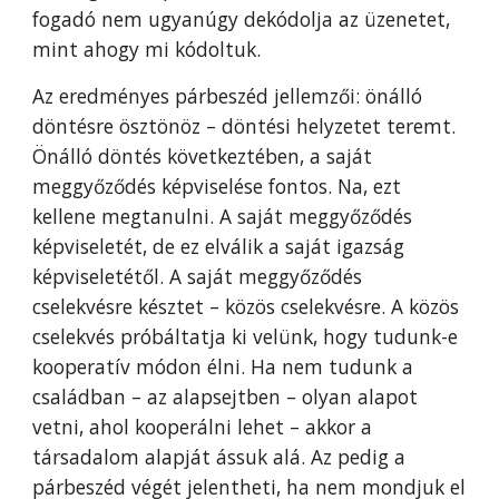
fogadó nem ugyanúgy dekódolja az üzenetet,
mint ahogy mi kódoltuk.
Az eredményes párbeszéd jellemzői: önálló
döntésre ösztönöz – döntési helyzetet teremt.
Önálló döntés következtében, a saját
meggyőződés képviselése fontos. Na, ezt
kellene megtanulni. A saját meggyőződés
képviseletét, de ez elválik a saját igazság
képviseletétől. A saját meggyőződés
cselekvésre késztet – közös cselekvésre. A közös
cselekvés próbáltatja ki velünk, hogy tudunk-e
kooperatív módon élni. Ha nem tudunk a
családban – az alapsejtben – olyan alapot
vetni, ahol kooperálni lehet – akkor a
társadalom alapját ássuk alá. Az pedig a
párbeszéd végét jelentheti, ha nem mondjuk el