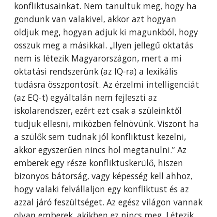
konfliktusainkat. Nem tanultuk meg, hogy ha
gondunk van valakivel, akkor azt hogyan
oldjuk meg, hogyan adjuk ki magunkból, hogy
osszuk meg a másikkal. „Ilyen jellegű oktatás
nem is létezik Magyarországon, mert a mi
oktatási rendszerünk (az IQ-ra) a lexikális
tudásra összpontosít. Az érzelmi intelligenciát
(az EQ-t) egyáltalán nem fejleszti az
iskolarendszer, ezért ezt csak a szüleinktől
tudjuk ellesni, miközben felnövünk. Viszont ha
a szülők sem tudnak jól konfliktust kezelni,
akkor egyszerűen nincs hol megtanulni.” Az
emberek egy része konfliktuskerülő, hiszen
bizonyos bátorság, vagy képesség kell ahhoz,
hogy valaki felvállaljon egy konfliktust és az
azzal járó feszültséget. Az egész világon vannak
olyan emberek, akikben ez nincs meg. Létezik