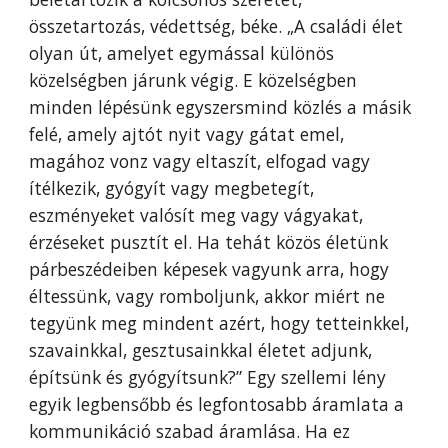
összetartozás, védettség, béke. „A családi élet
olyan út, amelyet egymással különös
közelségben járunk végig. E közelségben
minden lépésünk egyszersmind közlés a másik
felé, amely ajtót nyit vagy gátat emel,
magához vonz vagy eltaszít, elfogad vagy
ítélkezik, gyógyít vagy megbetegít,
eszményeket valósít meg vagy vágyakat,
érzéseket pusztít el. Ha tehát közös életünk
párbeszédeiben képesek vagyunk arra, hogy
éltessünk, vagy romboljunk, akkor miért ne
tegyünk meg mindent azért, hogy tetteinkkel,
szavainkkal, gesztusainkkal életet adjunk,
építsünk és gyógyítsunk?” Egy szellemi lény
egyik legbensőbb és legfontosabb áramlata a
kommunikáció szabad áramlása. Ha ez