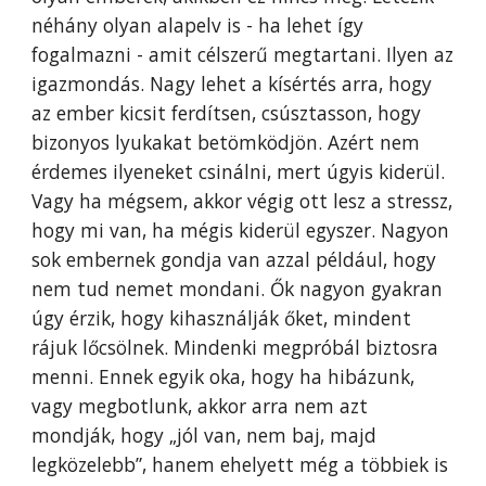
néhány olyan alapelv is - ha lehet így
fogalmazni - amit célszerű megtartani. Ilyen az
igazmondás. Nagy lehet a kísértés arra, hogy
az ember kicsit ferdítsen, csúsztasson, hogy
bizonyos lyukakat betömködjön. Azért nem
érdemes ilyeneket csinálni, mert úgyis kiderül.
Vagy ha mégsem, akkor végig ott lesz a stressz,
hogy mi van, ha mégis kiderül egyszer. Nagyon
sok embernek gondja van azzal például, hogy
nem tud nemet mondani. Ők nagyon gyakran
úgy érzik, hogy kihasználják őket, mindent
rájuk lőcsölnek. Mindenki megpróbál biztosra
menni. Ennek egyik oka, hogy ha hibázunk,
vagy megbotlunk, akkor arra nem azt
mondják, hogy „jól van, nem baj, majd
legközelebb”, hanem ehelyett még a többiek is