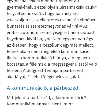
egymásnak ellentmondó üzenetet ad
gyermekének, s ezzel olyan „érzelmi csiki-csuki”
helyzetbe hozza őt, hogy bármelyikre
válaszoljon is, az ellentétes üzenet értelmében
büntetés és szeretetmegvonás vár rá.# Az
ember autonóm személyiség ezt nem szabad
figyelmen kívül hagyni. Nem egyszer van úgy
az életben, hogy elbeszélünk egymás mellett.
Ennek oka a nem megfelelő kommunikáció,
illetve a kommunikáció hiánya, a meg nem
bocsátás, a félelmek, a megszégyenüléstől való
félelem. A dolgozat témája a párbeszéd
akadályai, és lehetőségeinek vizsgálata.
A kommunikáció, a párbeszéd
Mit jelent a párbeszéd, a kommunikáció?
Kommunikálni annyit jelent, mint