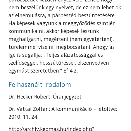
nem beszélünk egy nyelvet, de ez nem lehet ok
az elnémulásra, a párbeszéd beszüntetésére.
Ha képesek vagyunk a meggyőződés szintjén
kommunikálni, akkor képesek leszünk
meghallgatni, megérteni (nem egyetérteni),
türelemmel viselni, megbocsátani. Ahogy az
Ige is sugallja: „Teljes alázatossággal és
szelídséggel, hosszútűréssel, elszenvedvén
egymást szeretetben.” Ef 4,2.
Felhasznált irodalom
Dr. Hecker Róbert: Órai jegyzet
Dr. Vattai Zoltán: A kommunikáció – letöltve:
2010. 11. 24.
http://archiv.kepmas.hu/index.php?