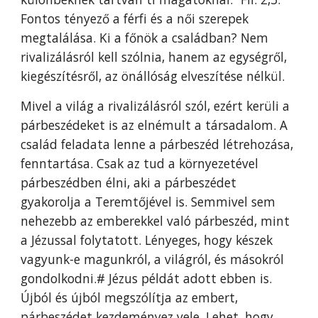
Fontos tényező a férfi és a női szerepek
megtalálása. Ki a főnök a családban? Nem
rivalizálásról kell szólnia, hanem az egységről,
kiegészítésről, az önállóság elveszítése nélkül.
Mivel a világ a rivalizálásról szól, ezért kerüli a
párbeszédeket is az elnémult a társadalom. A
család feladata lenne a párbeszéd létrehozása,
fenntartása. Csak az tud a környezetével
párbeszédben élni, aki a párbeszédet
gyakorolja a Teremtőjével is. Semmivel sem
nehezebb az emberekkel való párbeszéd, mint
a Jézussal folytatott. Lényeges, hogy készek
vagyunk-e magunkról, a világról, és másokról
gondolkodni.# Jézus példát adott ebben is.
Újból és újból megszólítja az embert,
párbeszédet kezdeményez vele. Lehet, hogy