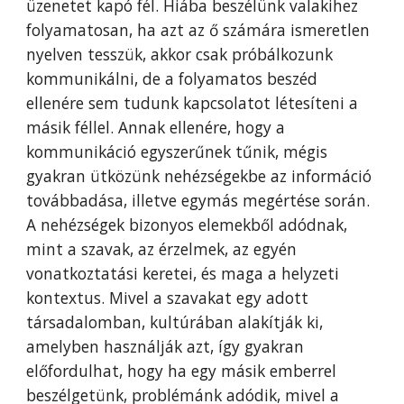
üzenetet kapó fél. Hiába beszélünk valakihez
folyamatosan, ha azt az ő számára ismeretlen
nyelven tesszük, akkor csak próbálkozunk
kommunikálni, de a folyamatos beszéd
ellenére sem tudunk kapcsolatot létesíteni a
másik féllel. Annak ellenére, hogy a
kommunikáció egyszerűnek tűnik, mégis
gyakran ütközünk nehézségekbe az információ
továbbadása, illetve egymás megértése során.
A nehézségek bizonyos elemekből adódnak,
mint a szavak, az érzelmek, az egyén
vonatkoztatási keretei, és maga a helyzeti
kontextus. Mivel a szavakat egy adott
társadalomban, kultúrában alakítják ki,
amelyben használják azt, így gyakran
előfordulhat, hogy ha egy másik emberrel
beszélgetünk, problémánk adódik, mivel a