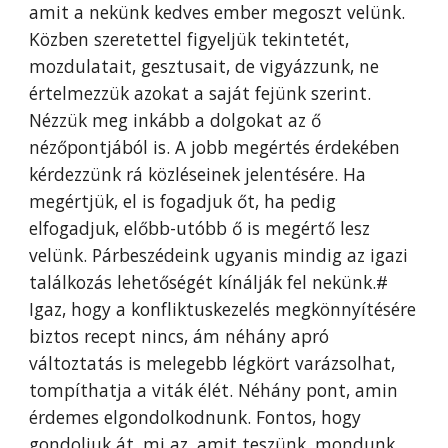
amit a nekünk kedves ember megoszt velünk.
Közben szeretettel figyeljük tekintetét,
mozdulatait, gesztusait, de vigyázzunk, ne
értelmezzük azokat a saját fejünk szerint.
Nézzük meg inkább a dolgokat az ő
nézőpontjából is. A jobb megértés érdekében
kérdezzünk rá közléseinek jelentésére. Ha
megértjük, el is fogadjuk őt, ha pedig
elfogadjuk, előbb-utóbb ő is megértő lesz
velünk. Párbeszédeink ugyanis mindig az igazi
találkozás lehetőségét kínálják fel nekünk.#
Igaz, hogy a konfliktuskezelés megkönnyítésére
biztos recept nincs, ám néhány apró
változtatás is melegebb légkört varázsolhat,
tompíthatja a viták élét. Néhány pont, amin
érdemes elgondolkodnunk. Fontos, hogy
gondoljuk át, mi az, amit teszünk, mondunk,