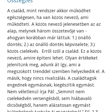
Összegzés
A család, mint rendszer akkor működhet
egészségesen, ha van közös nevező, ami
működteti. A közös nevező jelenesetben az az
alap, melynek három összetevője van -
ahogyan korábban már láttuk: 1.) önálló
döntés; 2.) az önálló döntés képviselete; 3.)
közös cselekvés. Erről szól a család. Ez a közös
nevező, amire építeni lehet. Olyan értékeket
jelenítünk meg, adunk át így, ami a
megszokott trenddel szemben helyezkedik el. A
másik, hogy nincs rivalizálás. A családtagok
engednek egymásnak, kiegészítik egymást.
Nem véletlenül írja Pál: „Semmit nem
cselekedvén versengésből, sem hiábavaló
dicsőségből, hanem alázatosan egymást
különbeknek tartván ti magatoknál.” Fil. 2,3.