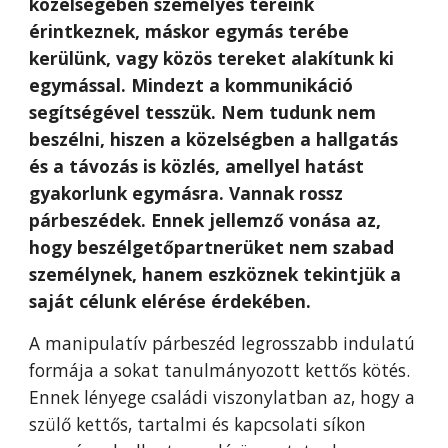
közelségében személyes tereink
érintkeznek, máskor egymás terébe
kerülünk, vagy közös tereket alakítunk ki
egymással. Mindezt a kommunikáció
segítségével tesszük. Nem tudunk nem
beszélni, hiszen a közelségben a hallgatás
és a távozás is közlés, amellyel hatást
gyakorlunk egymásra. Vannak rossz
párbeszédek. Ennek jellemző vonása az,
hogy beszélgetőpartnerüket nem szabad
személynek, hanem eszköznek tekintjük a
saját célunk elérése érdekében.
A manipulatív párbeszéd legrosszabb indulatú
formája a sokat tanulmányozott kettős kötés.
Ennek lényege családi viszonylatban az, hogy a
szülő kettős, tartalmi és kapcsolati síkon