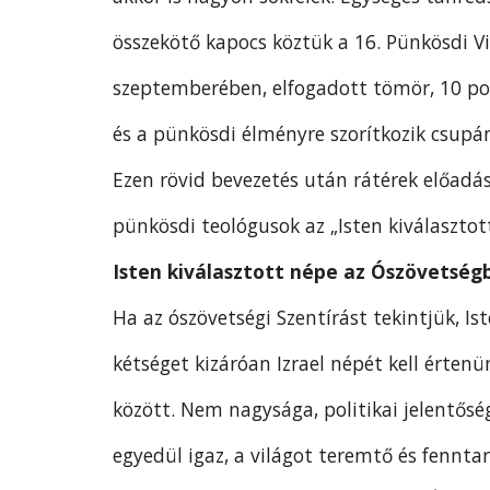
összekötő kapocs köztük a 16. Pünkösdi V
szeptemberében, elfogadott tömör, 10 pon
és a pünkösdi élményre szorítkozik csupá
Ezen rövid bevezetés után rátérek előadá
pünkösdi teológusok az „Isten kiválasztot
Isten kiválasztott népe az Ószövetség
Ha az ószövetségi Szentírást tekintjük, I
kétséget kizáróan Izrael népét kell értenü
között. Nem nagysága, politikai jelentősé
egyedül igaz, a világot teremtő és fennt