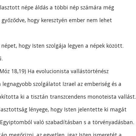
választott népe áldás a többi nép számára még
la győződve, hogy keresztyén ember nem lehet
 népet, hogy Isten szolgája legyen a népek között.
ű.
Móz 18,19) Ha evolucionista vallástörténész
 legnagyobb szolgálatot Izrael az emberiség és a
kította ki a tisztán transzcendens monoteista vallást.
lasztottság lényege, hogy Isten jelentette ki magát
z Egyiptomból való szabadításban s a törvényadásban.
sztán megőrizni, az egyetlen, igaz Isten ismeretét a