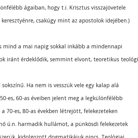
nfélébb ágaiban, hogy t.i. Krisztus visszajövetele
ő keresztyénre, csakúgy mint az apostolok idejében.)
s mind a mai napig sokkal inkább a mindennapi
k iránt érdeklődik, semmint elvont, teoretikus teológi
sokszínű. Ha nem is vesszük vele egy kalap alá
50-es, 60-as éveiben jelent meg a legkülönfélébb
e a 70-es, 80-as években létrejött, felekezeteken
enő ú.n. harmadik hullámot, a pünkösdi felekezetek
szerük, kidolgozott dogmatikájuk nincs. Teológiai