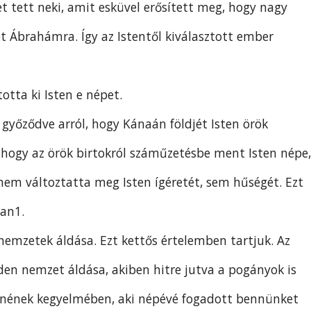
et tett neki, amit esküvel erősített meg, hogy nagy
ét Ábrahámra. Így az Istentől kiválasztott ember
otta ki Isten e népet.
győződve arról, hogy Kánaán földjét Isten örök
k, hogy az örök birtokról száműzetésbe ment Isten népe,
nem változtatta meg Isten ígéretét, sem hűségét. Ezt
ban1.
emzetek áldása. Ezt kettős értelemben tartjuk. Az
den nemzet áldása, akiben hitre jutva a pogányok is
stenének kegyelmében, aki népévé fogadott bennünket