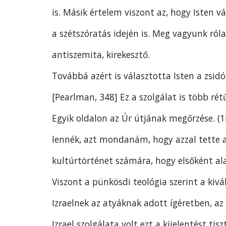
is. Másik értelem viszont az, hogy Isten 
a szétszóratás idején is. Meg vagyunk ró
antiszemita, kirekesztő.
Továbbá azért is választotta Isten a zsidó
[Pearlman, 348] Ez a szolgálat is több rét
Egyik oldalon az Úr útjának megőrzése. (1
lennék, azt mondanám, hogy azzal tette a
kultúrtörténet számára, hogy elsőként ala
Viszont a pünkösdi teológia szerint a kivá
Izraelnek az atyáknak adott ígéretben, a
Izrael szolgálata volt ezt a kijelentést ti