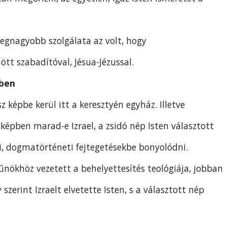
legnagyobb szolgálata az volt, hogy
ött szabadítóval, Jésua-Jézussal.
gben
z képbe kerül itt a keresztyén egyház. Illetve
képben marad-e Izrael, a zsidó nép Isten választott
, dogmatörténeti fejtegetésekbe bonyolódni.
ökhöz vezetett a behelyettesítés teológiája, jobban
zerint Izraelt elvetette Isten, s a választott nép