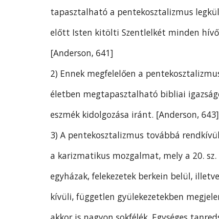
tapasztalható a pentekosztalizmus legkülö
előtt Isten kitölti Szentlelkét minden hív
[Anderson, 641]
2) Ennek megfelelően a pentekosztalizmu
életben megtapasztalható bibliai igazságo
eszmék kidolgozása iránt. [Anderson, 643]
3) A pentekosztalizmus továbbá rendkívül 
a karizmatikus mozgalmat, mely a 20. sz. 
egyházak, felekezetek berkein belül, illetv
kívüli, független gyülekezetekben megjel
akkor is nagyon sokfélék. Egységes tanred