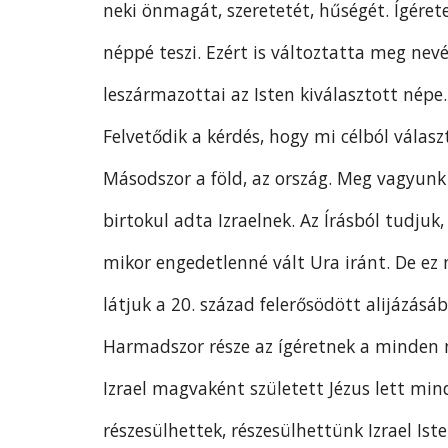
neki önmagát, szeretetét, hűségét. Ígéret
néppé teszi. Ezért is változtatta meg nev
leszármazottai az Isten kiválasztott népe.
Felvetődik a kérdés, hogy mi célból választ
Másodszor a föld, az ország. Meg vagyunk 
birtokul adta Izraelnek. Az Írásból tudju
mikor engedetlenné vált Ura iránt. De ez 
látjuk a 20. század felerősödött alijázásá
Harmadszor része az ígéretnek a minden n
Izrael magvaként született Jézus lett min
részesülhettek, részesülhettünk Izrael I