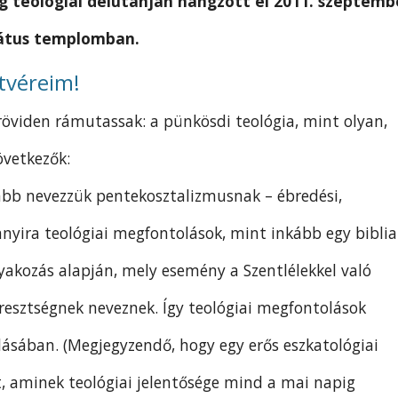
g teológiai délutánján hangzott el 2011. szeptemb
mátus templomban.
stvéreim!
öviden rámutassak: a pünkösdi teológia, mint olyan,
vetkezők:
ább nevezzük pentekosztalizmusnak – ébredési,
yira teológiai megfontolások, mint inkább egy biblia
akozás alapján, mely esemény a Szentlélekkel való
resztségnek neveznek. Így teológiai megfontolások
lásában. (Megjegyzendő, hogy egy erős eszkatológiai
, aminek teológiai jelentősége mind a mai napig