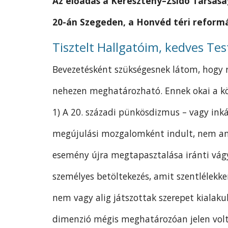
Az előadás a Keresztény–Zsidó Társasá
20-án Szegeden, a Honvéd téri refor
Tisztelt Hallgatóim, kedves Te
Bevezetésként szükségesnek látom, hogy r
nehezen meghatározható. Ennek okai a kö
1) A 20. századi pünkösdizmus – vagy ink
megújulási mozgalomként indult, nem ann
esemény újra megtapasztalása iránti vágy
személyes betöltekezés, amit szentlélekke
nem vagy alig játszottak szerepet kialaku
dimenzió mégis meghatározóan jelen volt