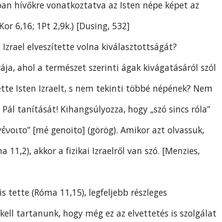
ban hívőkre vonatkoztatva az Isten népe képet az
or 6,16; 1Pt 2,9k.) [Dusing, 532]
g Izrael elveszítette volna kiválasztottságát?
rája, ahol a természet szerinti ágak kivágatásáról szól
tette Isten Izraelt, s nem tekinti többé népének? Nem
Pál tanítását! Kihangsúlyozza, hogy „szó sincs róla”
μὴ γένοιτο” [mé genoito] (görög). Amikor azt olvassuk,
11,2), akkor a fizikai Izraelről van szó. [Menzies,
s tette (Róma 11,15), legfeljebb részleges
kell tartanunk, hogy még ez az elvettetés is szolgálat