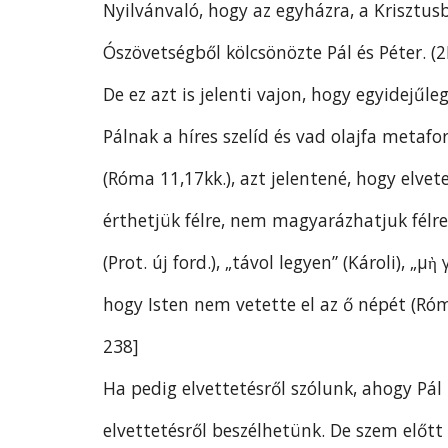
Nyilvánvaló, hogy az egyházra, a Krisztus
Ószövetségből kölcsönözte Pál és Péter. (2K
De ez azt is jelenti vajon, hogy egyidejűle
Pálnak a híres szelíd és vad olajfa metafo
(Róma 11,17kk.), azt jelentené, hogy elve
érthetjük félre, nem magyarázhatjuk félre 
(Prot. új ford.), „távol legyen” (Károli), „
hogy Isten nem vetette el az ő népét (Róma 
238]
Ha pedig elvettetésről szólunk, ahogy Pál i
elvettetésről beszélhetünk. De szem előtt 