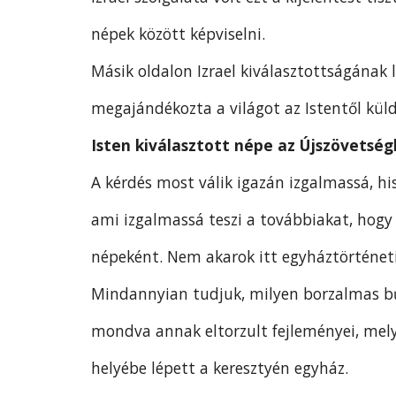
népek között képviselni.
Másik oldalon Izrael kiválasztottságának 
megajándékozta a világot az Istentől küld
Isten kiválasztott népe az Újszövetsé
A kérdés most válik igazán izgalmassá, his
ami izgalmassá teszi a továbbiakat, hogy 
népeként. Nem akarok itt egyháztörténeti
Mindannyian tudjuk, milyen borzalmas bűn
mondva annak eltorzult fejleményei, mely s
helyébe lépett a keresztyén egyház.