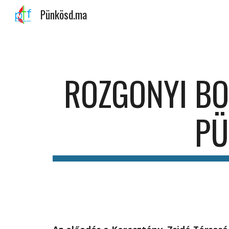
Pünkösd.ma
Sk
ROZGONYI BO
PÜ