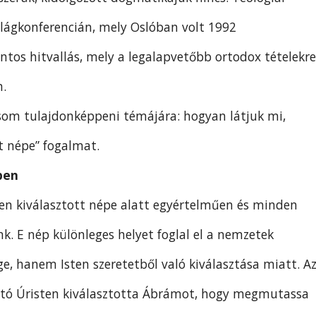
ilágkonferencián, mely Oslóban volt 1992
tos hitvallás, mely a legalapvetőbb ortodox tételekre
n.
som tulajdonképpeni témájára: hogyan látjuk mi,
t népe” fogalmat.
ben
sten kiválasztott népe alatt egyértelműen és minden
nk. E nép különleges helyet foglal el a nemzetek
ge, hanem Isten szeretetből való kiválasztása miatt. A
artó Úristen kiválasztotta Ábrámot, hogy megmutassa