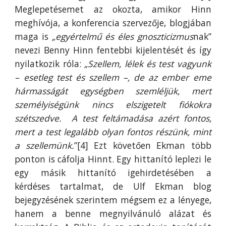
Meglepetésemet az okozta, amikor Hinn
meghívója, a konferencia szervezője, blogjában
maga is
„egyértelmű és éles gnoszticizmus
nak”
nevezi Benny Hinn fentebbi kijelentését és így
nyilatkozik róla:
„Szellem, lélek és test vagyunk
– esetleg test és szellem –, de az ember eme
hármasságát egységben szemléljük, mert
személyiségünk nincs elszigetelt fiókokra
szétszedve. A test feltámadása azért fontos,
mert a test legalább olyan fontos részünk, mint
a szellemünk.
”[4] Ezt követően Ekman több
ponton is cáfolja Hinnt. Egy hittanító leplezi le
egy másik hittanító igehirdetésében a
kérdéses tartalmat, de Ulf Ekman blog
bejegyzésének szerintem mégsem ez a lényege,
hanem a benne megnyilvánuló alázat és