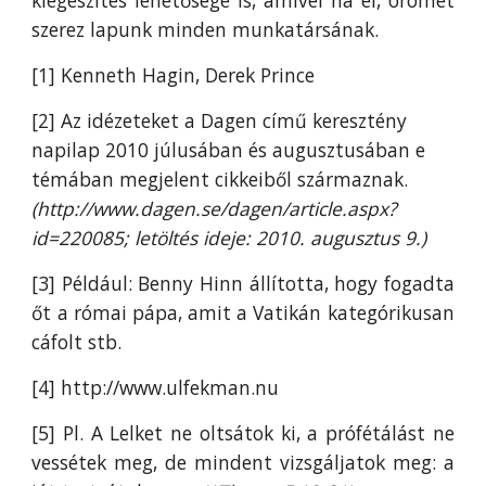
kiegészítés lehetősége is, amivel ha él, örömet
szerez lapunk minden munkatársának.
[1] Kenneth Hagin, Derek Prince
[2] Az idézeteket a Dagen című keresztény
napilap 2010 júlusában és augusztusában e
témában megjelent cikkeiből származnak.
(http://www.dagen.se/dagen/article.aspx?
id=220085; letöltés ideje: 2010. augusztus 9.)
[3] Például: Benny Hinn állította, hogy fogadta
őt a római pápa, amit a Vatikán kategórikusan
cáfolt stb.
[4] http://www.ulfekman.nu
[5] Pl. A Lelket ne oltsátok ki, a prófétálást ne
vessétek meg, de mindent vizsgáljatok meg: a