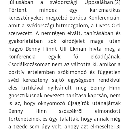
júliusában a svédországi Uppsalában.[2]
Történt mindez egy karizmatikus
keresztényeket megcélzó Európa Konferencián,
amit a svédországi hitmozgalom, a Livets Ord
szervezett. A nemrégen elvált, tanításában és
gyakorlatában sok kérdőjelet maga után
hagyó Benny Hinnt Ulf Ekman hívta meg a
konferencia egyik fő előadójának.
Csodálkozásomat nem az váltotta ki, amikor a
pozitív értelemben szókimondó és független
svéd keresztény sajtó egységesen rendkívül
éles kritikával nyilvánult meg Benny Hinn
gnosztikusnak nevezett tanítása kapcsán, nem
is az, hogy oknyomozó újságírók utánajártak
Benny Hinn szószékről elmondott
történeteinek és úgy találták, hogy annak még
a tizede sem úgy volt, ahogy azt elmesélte.[3]