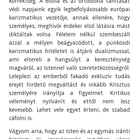
korrektség. A Biblia és az ortodoxia tanítását
védi napjaink egyik legbefolyásosabb európai
karizmatikus vezetője, annak ellenére, hogy
személyes, meghívói érdekei első látásra mást
diktáltak volna. Félelem nélkül szembeszáll
azzal a mélyen beágyazódott, a pünkösdi
karizmatikus hitéletet is átjáró dualizmussal,
ami eltereli a hangsúlyt a kereszténység
magváról, az Istennel való szeretetközösségről.
Leleplezi az emberből fakadó exkluzív tudás
erejét hirdető megváltást és inkább Krisztus
személyére irányítja a figyelmet. Kritikus
véleményt nyilvánít és ettől nem lesz
kevesebb. Lehet vele egyet érteni, de szabad
cáfolni is.
Vágyom arra, hogy az Isten és az egymás iránti