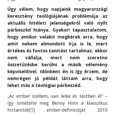
Úgy vélem, hogy napjaink magyarországi
keresztény teológiájának problémája az
aktuális hitéleti jelenségekről való nyílt
párbeszéd hiánya. Gyakori tapasztalatom,
hogy amikor valakit megkérek arra, hogy
amit nekem elmondott írja is le, mert
értékes és fontos tanítást tartalmaz, akkor
nem vállalja, mert nem szeretne
összetűzésbe kerülni a másik vélemény
képviselőivel. Időnként én is így érzem, de
nemrégen jó példát láttam arra, hogy
lehet más a teológiai párbeszéd.
„Az ember szellem, van lelke és testben él”
–
így ismételte meg Benny Hinn a klasszikus
hittanítók[1] ember-definícióját 2010