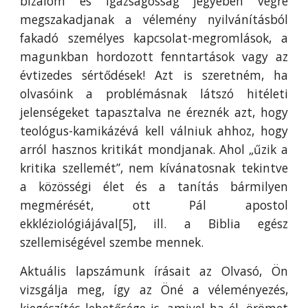
bizalom és igazságosság jegyében végre
megszakadjanak a vélemény nyilvánításból
fakadó személyes kapcsolat-megromlások, a
magunkban hordozott fenntartások vagy az
évtizedes sértődések! Azt is szeretném, ha
olvasóink a problémásnak látszó hitéleti
jelenségeket tapasztalva ne éreznék azt, hogy
teológus-kamikázévá kell válniuk ahhoz, hogy
arról hasznos kritikát mondjanak. Ahol „űzik a
kritika szellemét”, nem kívánatosnak tekintve
a közösségi élet és a tanítás bármilyen
megmérését, ott Pál apostol
ekkléziológiájával[5], ill. a Biblia egész
szellemiségével szembe mennek.
Aktuális lapszámunk írásait az Olvasó, Ön
vizsgálja meg, így az Öné a véleményezés,