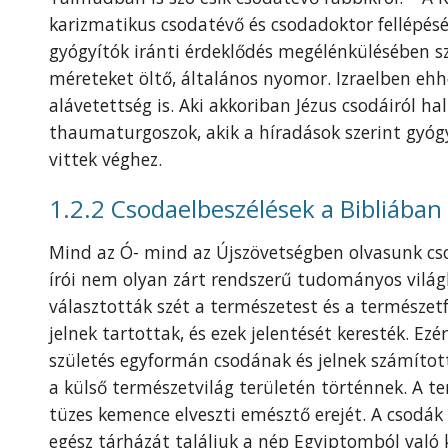
karizmatikus csodatévő és csodadoktor fellépésé
gyógyítók iránti érdeklődés megélénkülésében s
méreteket öltő, általános nyomor. Izraelben ehh
alávetettség is. Aki akkoriban Jézus csodáiról h
thaumaturgoszok, akik a híradások szerint gyógy
vittek véghez.
1.2.2 Csodaelbeszélések a Bibliában
Mind az Ó- mind az Újszövetségben olvasunk cso
írói nem olyan zárt rendszerű tudományos vilá
választották szét a természetest és a természet
jelnek tartottak, és ezek jelentését keresték. Ezé
születés egyformán csodának és jelnek számítot
a külső természetvilág területén történnek. A te
tüzes kemence elveszti emésztő erejét. A csodák
egész tárházát találjuk a nép Egyiptomból való 