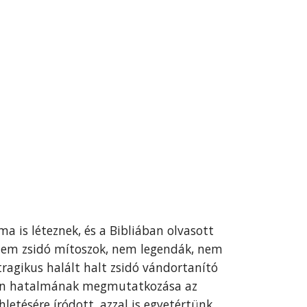
a is léteznek, és a Bibliában olvasott
em zsidó mítoszok, nem legendák, nem
tragikus halált halt zsidó vándortanító
sten hatalmának megmutatkozása az
letésére íródott, azzal is egyetértünk,