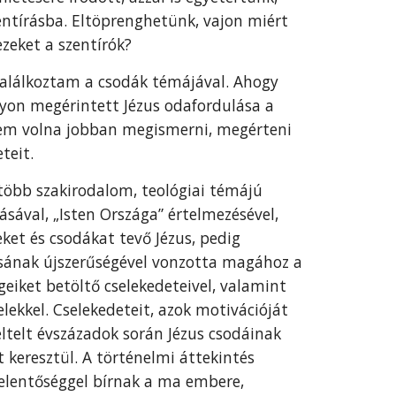
entírásba. Eltöprenghetünk, vajon miért
ezeket a szentírók?
lálkoztam a csodák témájával. Ahogy
yon megérintett Jézus odafordulása a
ttem volna jobban megismerni, megérteni
teit.
több szakirodalom, teológiai témájú
ásával, „Isten Országa” értelmezésével,
eket és csodákat tevő Jézus, pedig
tásának újszerűségével vonzotta magához a
eiket betöltő cselekedeteivel, valamint
elekkel. Cselekedeteit, azok motivációját
eltelt évszázadok során Jézus csodáinak
 keresztül. A történelmi áttekintés
 jelentőséggel bírnak a ma embere,