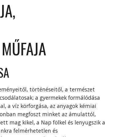
JA,
 MŰFAJA
SA
ényeitől, történéseitől, a természet
 csodálatosak; a gyermekek formálódása
l, a víz körforgása, az anyagok kémiai
onban megfoszt minket az ámulattól,
ett mag kikel, a Nap fölkel és lenyugszik a
kra felmérhetetlen és