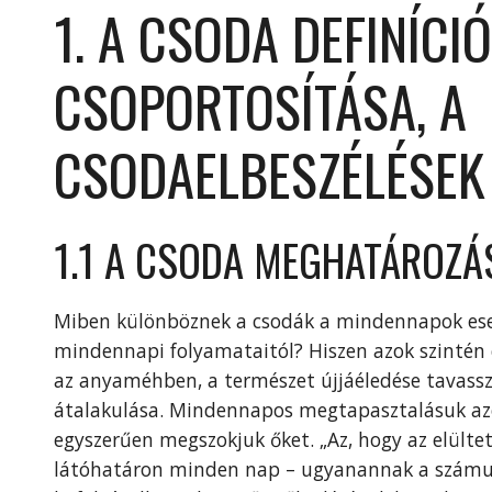
1. A CSODA DEFINÍCIÓ
CSOPORTOSÍTÁSA, A
CSODAELBESZÉLÉSEK
1.1 A CSODA MEGHATÁROZÁ
Miben különböznek a csodák a mindennapok esem
mindennapi folyamataitól? Hiszen azok szintén
az anyaméhben, a természet újjáéledése tavassza
átalakulása. Mindennapos megtapasztalásuk az
egyszerűen megszokjuk őket. „Az, hogy az elültet
látóhatáron minden nap – ugyanannak a számun