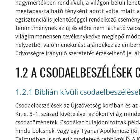
nagymértékben rendkívüli, a világon belüli lehe
megtapasztalható tényként adott volta miatt al
egzisztenciális jelentőséggel rendelkező esemény
teremtménynek az új és előre nem látható valósá
világimmanensen tevékenykedve meglepő módon e
helyzetből való menekülést ajándékoz az emberne
üdvösségre irányuló szeretetét érzékelhető jel ált
1.2 A CSODAELBESZÉLÉSEK
1.2.1 Biblián kívüli csodaelbeszélése
Csodaelbeszélések az Újszövetség korában és az a
Kr. e. 3–1. század kivételével az ókori világ mi
csodatörténetek. Csodákat tulajdonítottak péld
hindu bölcsnek, vagy egy Tyanai Apolloniosz (Kr
Talmudban is szó esik csodatevő rabbikról.
A K
[5]