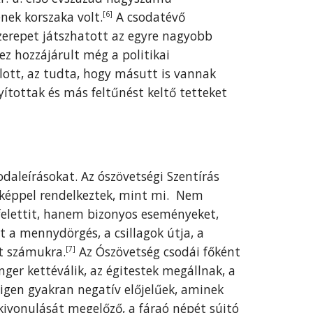
nek korszaka volt.
A csodatévő
[6]
zerepet játszhatott az egyre nagyobb
ez hozzájárult még a politikai
allott, az tudta, hogy másutt is vannak
ítottak és más feltűnést keltő tetteket
daleírásokat. Az ószövetségi Szentírás
gképpel rendelkeztek, mint mi. Nem
felettit, hanem bizonyos eseményeket,
rt a mennydörgés, a csillagok útja, a
t számukra.
Az Ószövetség csodái főként
[7]
nger kettéválik, az égitestek megállnak, a
 igen gyakran negatív előjelűek, aminek
kivonulását megelőző, a fáraó népét sújtó