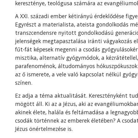
kereszténye, teológusa számára az evangéliumok
A XXI. századi ember kétirányú érdeklődése figy
Egyrészt a materialista, ateista gondolkodás mé
transzcendensre nyitott gondolkodású generáció 
jelenségek megtapasztalása iránti vágyakozás el
fűt-fát képesek megenni a csodás gyógyulásokért
misztika, alternatív gyógymódok, a kézrátételle
parafenoménok, áltudományos hókuszpókuszok bi
az ő ismerete, a vele való kapcsolat nélkül gyóg
színen.
Ez adja a téma aktualitását. Keresztényként tudn
mögött áll. Ki az a Jézus, aki az evangéliumokb
akinek élete, halála és feltámadása a legnagyob
csodák történnek az emberek életében? A csoda
Jézus önértelmezése is.