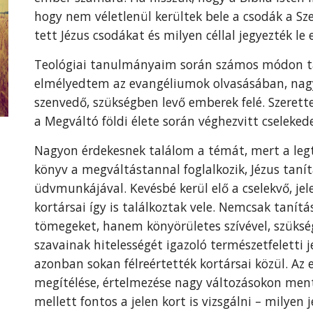
hogy nem véletlenül kerültek bele a csodák a Sz
tett Jézus csodákat és milyen céllal jegyezték le 
Teológiai tanulmányaim során számos módon ta
elmélyedtem az evangéliumok olvasásában, nag
szenvedő, szükségben levő emberek felé. Szere
a Megváltó földi élete során véghezvitt cselekede
Nagyon érdekesnek találom a témát, mert a leg
könyv a megváltástannal foglalkozik, Jézus tanít
üdvmunkájával. Kevésbé kerül elő a cselekvő, jel
kortársai így is találkoztak vele. Nemcsak taní
tömegeket, hanem könyörületes szívével, szükség
szavainak hitelességét igazoló természetfeletti j
azonban sokan félreértették kortársai közül. Az 
megítélése, értelmezése nagy változásokon ment
mellett fontos a jelen kort is vizsgálni – milyen