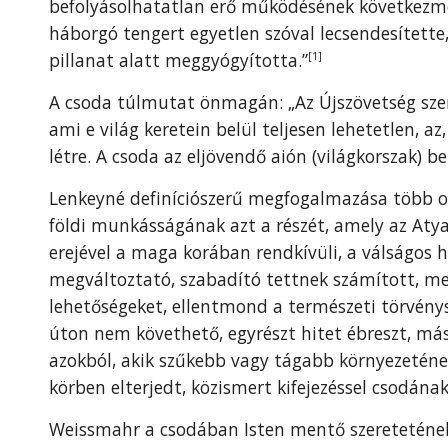
befolyásolhatatlan erő működésének következmén
háborgó tengert egyetlen szóval lecsendesítette
pillanat alatt meggyógyította.”
[1]
A csoda túlmutat önmagán: „Az Újszövetség sze
ami e világ keretein belül teljesen lehetetlen, az
létre. A csoda az eljövendő aión (világkorszak) be
Lenkeyné definíciószerű megfogalmazása több old
földi munkásságának azt a részét, amely az Atya
erejével a maga korában rendkívüli, a válságos 
megváltoztató, szabadító tettnek számított, m
lehetőségeket, ellentmond a természeti törvénys
úton nem követhető, egyrészt hitet ébreszt, má
azokból, akik szűkebb vagy tágabb környezeténe
körben elterjedt, közismert kifejezéssel csodána
Weissmahr a csodában Isten mentő szeretetének 