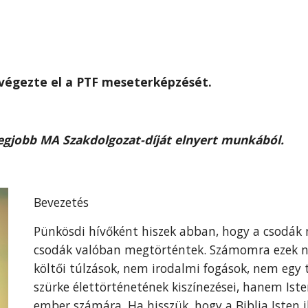
végezte el a PTF meseterképzését.
Legjobb MA Szakdolgozat-díját elnyert munkából.
Bevezetés
Pünkösdi hívőként hiszek abban, hogy a csodák m
csodák valóban megtörténtek. Számomra ezek n
költői túlzások, nem irodalmi fogások, nem egy 
szürke élettörténetének kiszínezései, hanem I
ember számára. Ha hisszük, hogy a Biblia Isten ih