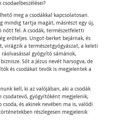
 csodaelbeszélései?
elhető meg a csodákkal kapcsolatosan.
g mindig tartja magát, másrészt egy új,
nőtt fel. A csodák, természetfeletti
ég erőteljes. Ungot-berket bejárnak, és
, virágzik a természetgyógyászat, a keleti
l, ráolvasással gyógyító sámánok,
znisze. Sőt a Jézus nevét harsogva, de
yítók és csodákat tevők is megjelentek a
unk kell, ki az valójában, aki a csodák
an csodatevő, gyógyítóként megjelenik,
b csoda, és akinek nevében ma is, valódi
történetekben részlegesen megjelenik