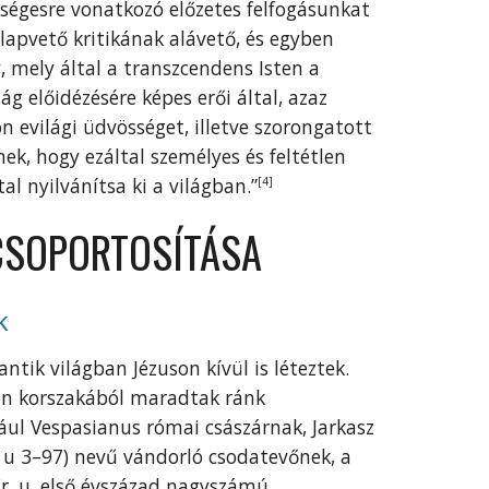
tségesre vonatkozó előzetes felfogásunkat
apvető kritikának alávető, és egyben
, mely által a transzcendens Isten a
g előidézésére képes erői által, azaz
világi üdvösséget, illetve szorongatott
k, hogy ezáltal személyes és feltétlen
al nyilvánítsa ki a világban.”
[4]
 CSOPORTOSÍTÁSA
k
ntik világban Jézuson kívül is léteztek.
nden korszakából maradtak ránk
ául Vespasianus római császárnak, Jarkasz
. u 3–97) nevű vándorló csodatevőnek, a
r. u. első évszázad nagyszámú