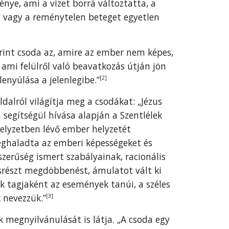
ye, ami a vizet borrá változtatta, a
, vagy a reménytelen beteget egyetlen
rint csoda az, amire az ember nem képes,
, ami felülről való beavatkozás útján jön
lenyúlása a jelenlegibe.”
[2]
alról világítja meg a csodákat: „Jézus
 segítségül hívása alapján a Szentlélek
helyzetben lévő ember helyzetét
eghaladta az emberi képességeket és
zerűség ismert szabályainak, racionális
srészt megdöbbenést, ámulatot vált ki
k tagjaként az események tanúi, a széles
k nevezzük.”
[3]
megnyilvánulását is látja. „A csoda egy