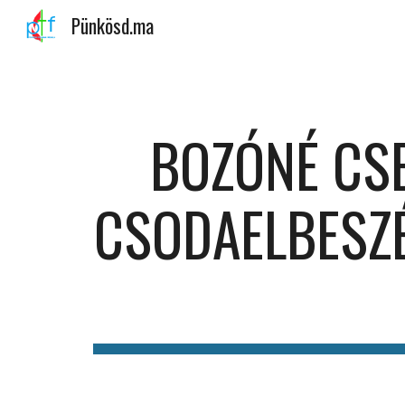
Pünkösd.ma
Sk
BOZÓNÉ CSE
CSODAELBESZÉ