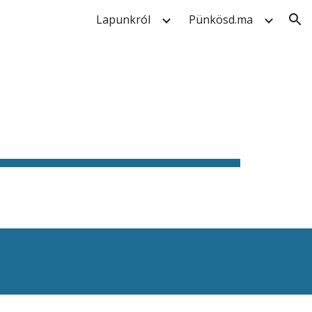
Lapunkról
Pünkösd.ma
ion