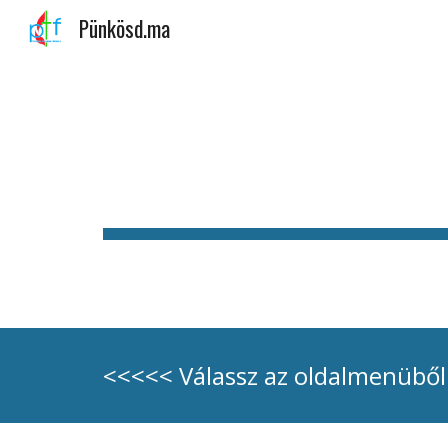
Pünkösd.ma
Sk
<<<<< Válassz az oldalmenüből