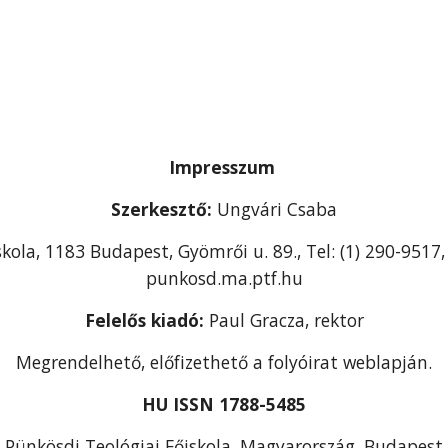
Impresszum
Szerkesztő:
Ungvári Csaba
skola, 1183 Budapest, Gyömrői u. 89., Tel: (1) 290-951
punkosd.ma.ptf.hu
Felelős kiadó:
Paul Gracza, rektor
Megrendelhető, előfizethető a folyóirat weblapján.
HU ISSN 1788-5485
Pünkösdi Teológiai Főiskola, Magyarország, Budapest