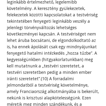
leginkább értelmezhető, legelemibb
követelmény. A keresztény gyülekezetek,
felekezetek közötti kapcsolatokat a testvériség
tekintetében fenyegeti leginkább veszély a
jelenlegi törvényváltozás lehetséges
következményei kapcsán. A testvériséget nem
lehet áruba bocsátani, de elgondolkodtató az
is, ha ennek ápolását csak egy mindnyájunkat
fenyegető hatalmi intézkedés „hozza tűzbe”. A
kegyességünkben (hitgyakorlatunkban) meg
kell mutatnunk a „testvéri szeretetet, a
testvéri szeretetben pedig a minden ember
iránti szeretetet”.(10) A forradalmi
jelmondatból a testvériség követelménye,
amely Franciaország alkotmányába is bekerült,
nekünk is krisztusi alapkötelességünk. Ezen
méretik meg minden szándékunk, és a