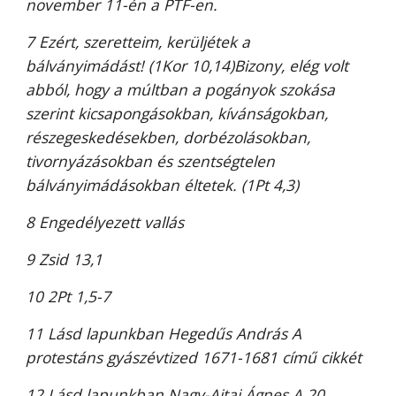
november 11-én a PTF-en.
7 Ezért, szeretteim, kerüljétek a
bálványimádást! (1Kor 10,14)Bizony, elég volt
abból, hogy a múltban a pogányok szokása
szerint kicsapongásokban, kívánságokban,
részegeskedésekben, dorbézolásokban,
tivornyázásokban és szentségtelen
bálványimádásokban éltetek. (1Pt 4,3)
8 Engedélyezett vallás
9 Zsid 13,1
10 2Pt 1,5-7
11 Lásd lapunkban Hegedűs András A
protestáns gyászévtized 1671-1681 című cikkét
12 Lásd lapunkban Nagy-Ajtai Ágnes A 20.