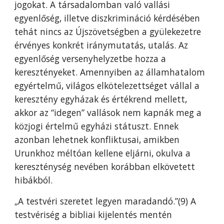
jogokat. A társadalomban való vallási
egyenlőség, illetve diszkrimináció kérdésében
tehát nincs az Újszövetségben a gyülekezetre
érvényes konkrét iránymutatás, utalás. Az
egyenlőség versenyhelyzetbe hozza a
keresztényeket. Amennyiben az államhatalom
egyértelmű, világos elkötelezettséget vállal a
keresztény egyházak és értékrend mellett,
akkor az “idegen” vallások nem kapnák meg a
közjogi értelmű egyházi státuszt. Ennek
azonban lehetnek konfliktusai, amikben
Urunkhoz méltóan kellene eljárni, okulva a
kereszténység nevében korábban elkövetett
hibákból.
„A testvéri szeretet legyen maradandó.”(9) A
testvériség a bibliai kijelentés mentén