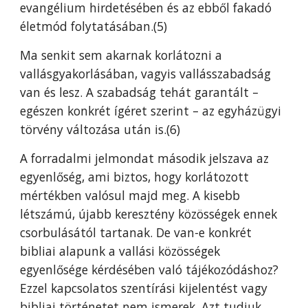
evangélium hirdetésében és az ebből fakadó
életmód folytatásában.(5)
Ma senkit sem akarnak korlátozni a
vallásgyakorlásában, vagyis vallásszabadság
van és lesz. A szabadság tehát garantált –
egészen konkrét ígéret szerint – az egyházügyi
törvény változása után is.(6)
A forradalmi jelmondat második jelszava az
egyenlőség, ami biztos, hogy korlátozott
mértékben valósul majd meg. A kisebb
létszámú, újabb keresztény közösségek ennek
csorbulásától tartanak. De van-e konkrét
bibliai alapunk a vallási közösségek
egyenlősége kérdésében való tájékozódáshoz?
Ezzel kapcsolatos szentírási kijelentést vagy
bibliai történetet nem ismerek. Azt tudjuk,