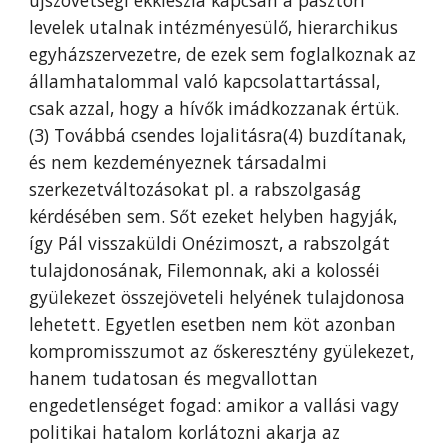
újszövetségi ekklészia kapcsán a pásztori
levelek utalnak intézményesülő, hierarchikus
egyházszervezetre, de ezek sem foglalkoznak az
államhatalommal való kapcsolattartással,
csak azzal, hogy a hívők imádkozzanak értük.
(3) Továbbá csendes lojalitásra(4) buzdítanak,
és nem kezdeményeznek társadalmi
szerkezetváltozásokat pl. a rabszolgaság
kérdésében sem. Sőt ezeket helyben hagyják,
így Pál visszaküldi Onézimoszt, a rabszolgát
tulajdonosának, Filemonnak, aki a kolosséi
gyülekezet összejöveteli helyének tulajdonosa
lehetett. Egyetlen esetben nem köt azonban
kompromisszumot az őskeresztény gyülekezet,
hanem tudatosan és megvallottan
engedetlenséget fogad: amikor a vallási vagy
politikai hatalom korlátozni akarja az