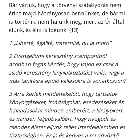
Bár várjuk, hogy a törvényi szabályozás nem
érint majd hátrányosan bennünket, de bármi
is történik, nem halunk meg, mert az Úr által
élünk, és élni is fogunk.”(13)
1 „Liberté, égalité, fraternité, ou la mort!”
2 Evangéliumi keresztény szempontból
azonban fogas kérdés, hogy vajon ez csak a
zsidó-keresztény kinyilatkoztatást valló, vagy a
más tanításra épülő vallásokra is vonatkozzon?
3 Arra kérlek mindenekelőtt, hogy tartsatok
könyörgéseket, imádságokat, esedezéseket és
hálaadásokat minden emberért, a királyokért
és minden feljebbvalóért, hogy nyugodt és
csendes életet éljünk teljes istenfélelemben és
tisztességben. Ez jó és kedves a mi üdvözítő