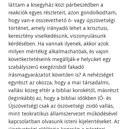
láttam a kisegyház-közi párbeszédben a
reakciók egyes részleteit, azon gondolkodtam,
hogy van-e összevethető ó- vagy újszövetségi
történet, amely irányadó lehet a krisztusi,
keresztény viselkedésünk, viszonyulásunk
kérdésében. Ha vannak ilyenek, akkor azok
milyen mértékig alkalmazhatóak, és vajon
következtetéseink megállják-e helyüket egy
szabályszerű exegézisből fakadó
írásmagyarázatot követően is? A nehézséget
egyrészt az okozza, hogy a mai társadalmi,
vallási közeg eltér a bibliai korokétól, másrészt
(leginkább) az, hogy a bibliai időkben (Ó- és
Újszövetség) csak az ószövetségi zsidó vallás,
mint teokratikus államszervezet működésével
kapcsolatban olvasunk isteni kijelentéseket. Az