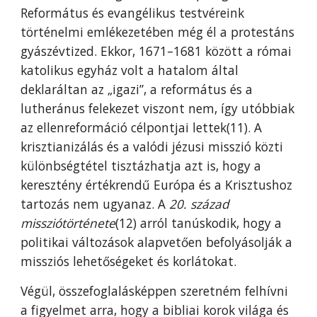
Református és evangélikus testvéreink
történelmi emlékezetében még él a protestáns
gyászévtized. Ekkor, 1671–1681 között a római
katolikus egyház volt a hatalom által
deklaráltan az „igazi”, a református és a
lutheránus felekezet viszont nem, így utóbbiak
az ellenreformáció célpontjai lettek(11). A
krisztianizálás és a valódi jézusi misszió közti
különbségtétel tisztázhatja azt is, hogy a
keresztény értékrendű Európa és a Krisztushoz
tartozás nem ugyanaz. A
20. század
missziótörténete
(12) arról tanúskodik, hogy a
politikai változások alapvetően befolyásolják a
missziós lehetőségeket és korlátokat.
Végül, összefoglalásképpen szeretném felhívni
a figyelmet arra, hogy a bibliai korok világa és