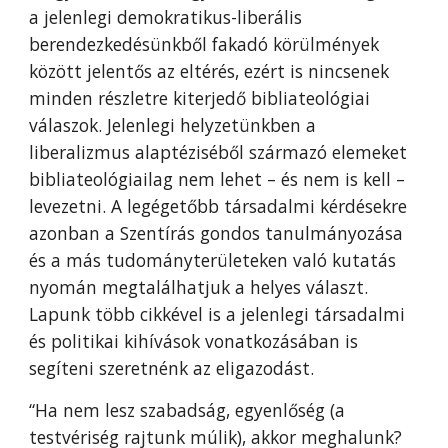
a jelenlegi demokratikus-liberális
berendezkedésünkből fakadó körülmények
között jelentős az eltérés, ezért is nincsenek
minden részletre kiterjedő bibliateológiai
válaszok. Jelenlegi helyzetünkben a
liberalizmus alaptéziséből származó elemeket
bibliateológiailag nem lehet – és nem is kell –
levezetni. A legégetőbb társadalmi kérdésekre
azonban a Szentírás gondos tanulmányozása
és a más tudományterületeken való kutatás
nyomán megtalálhatjuk a helyes választ.
Lapunk több cikkével is a jelenlegi társadalmi
és politikai kihívások vonatkozásában is
segíteni szeretnénk az eligazodást.
“Ha nem lesz szabadság, egyenlőség (a
testvériség rajtunk múlik), akkor meghalunk?