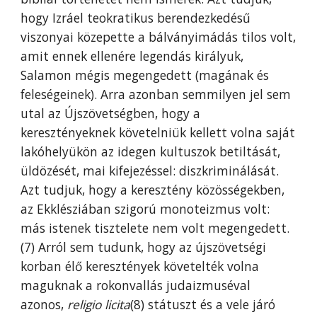
hogy Izráel teokratikus berendezkedésű
viszonyai közepette a bálványimádás tilos volt,
amit ennek ellenére legendás királyuk,
Salamon mégis megengedett (magának és
feleségeinek). Arra azonban semmilyen jel sem
utal az Újszövetségben, hogy a
keresztényeknek követelniük kellett volna saját
lakóhelyükön az idegen kultuszok betiltását,
üldözését, mai kifejezéssel: diszkriminálását.
Azt tudjuk, hogy a keresztény közösségekben,
az Ekklésziában szigorú monoteizmus volt:
más istenek tisztelete nem volt megengedett.
(7) Arról sem tudunk, hogy az újszövetségi
korban élő keresztények követelték volna
maguknak a rokonvallás judaizmuséval
azonos,
religio licita
(8) státuszt és a vele járó