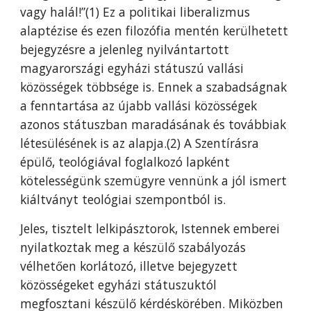
vagy halál!”(1) Ez a politikai liberalizmus
alaptézise és ezen filozófia mentén kerülhetett
bejegyzésre a jelenleg nyilvántartott
magyarországi egyházi státuszú vallási
közösségek többsége is. Ennek a szabadságnak
a fenntartása az újabb vallási közösségek
azonos státuszban maradásának és továbbiak
létesülésének is az alapja.(2) A Szentírásra
épülő, teológiával foglalkozó lapként
kötelességünk szemügyre vennünk a jól ismert
kiáltványt teológiai szempontból is.
Jeles, tisztelt lelkipásztorok, Istennek emberei
nyilatkoztak meg a készülő szabályozás
vélhetően korlátozó, illetve bejegyzett
közösségeket egyházi státuszuktól
megfosztani készülő kérdéskörében. Miközben