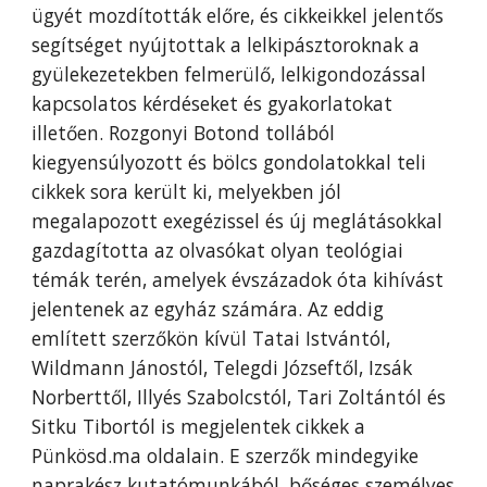
ügyét mozdították előre, és cikkeikkel jelentős
segítséget nyújtottak a lelkipásztoroknak a
gyülekezetekben felmerülő, lelkigondozással
kapcsolatos kérdéseket és gyakorlatokat
illetően. Rozgonyi Botond tollából
kiegyensúlyozott és bölcs gondolatokkal teli
cikkek sora került ki, melyekben jól
megalapozott exegézissel és új meglátásokkal
gazdagította az olvasókat olyan teológiai
témák terén, amelyek évszázadok óta kihívást
jelentenek az egyház számára. Az eddig
említett szerzőkön kívül Tatai Istvántól,
Wildmann Jánostól, Telegdi Józseftől, Izsák
Norberttől, Illyés Szabolcstól, Tari Zoltántól és
Sitku Tibortól is megjelentek cikkek a
Pünkösd.ma oldalain. E szerzők mindegyike
naprakész kutatómunkából, bőséges személyes