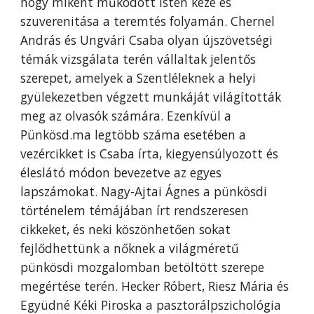
hogy miként működött Isten keze és
szuverenitása a teremtés folyamán. Chernel
András és Ungvári Csaba olyan újszövetségi
témák vizsgálata terén vállaltak jelentős
szerepet, amelyek a Szentléleknek a helyi
gyülekezetben végzett munkáját világították
meg az olvasók számára. Ezenkívül a
Pünkösd.ma legtöbb száma esetében a
vezércikket is Csaba írta, kiegyensúlyozott és
éleslátó módon bevezetve az egyes
lapszámokat. Nagy-Ajtai Ágnes a pünkösdi
történelem témájában írt rendszeresen
cikkeket, és neki köszönhetően sokat
fejlődhettünk a nőknek a világméretű
pünkösdi mozgalomban betöltött szerepe
megértése terén. Hecker Róbert, Riesz Mária és
Együdné Kéki Piroska a pasztorálpszichológia