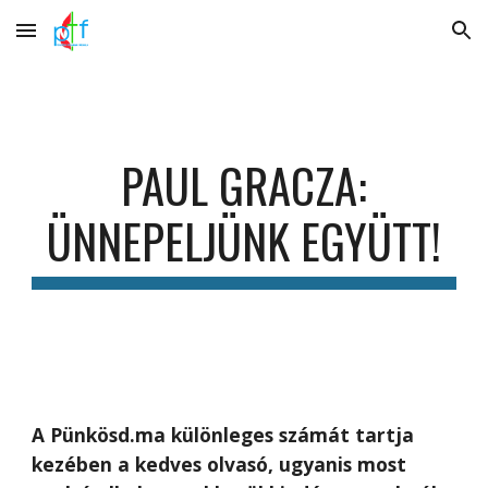
Skip to main content
Skip to navigation
PAUL GRACZA:
ÜNNEPELJÜNK EGYÜTT!
A Pünkösd.ma különleges számát tartja
kezében a kedves olvasó, ugyanis most