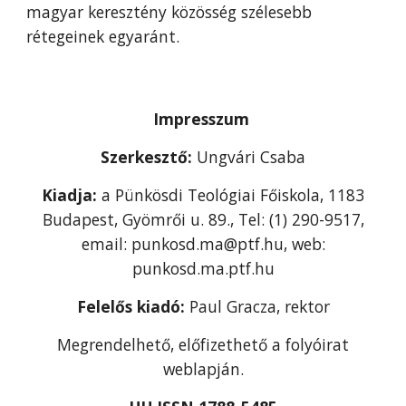
magyar keresztény közösség szélesebb
rétegeinek egyaránt.
Impresszum
Szerkesztő:
Ungvári Csaba
Kiadja:
a Pünkösdi Teológiai Főiskola, 1183
Budapest, Gyömrői u. 89., Tel: (1) 290-9517,
email: punkosd.ma@ptf.hu, web:
punkosd.ma.ptf.hu
Felelős kiadó:
Paul Gracza, rektor
Megrendelhető, előfizethető a folyóirat
weblapján.