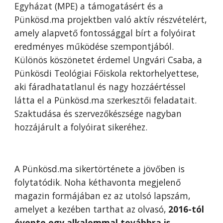
Egyházat (MPE) a támogatásért és a
Pünkösd.ma projektben való aktív részvételért,
amely alapvető fontossággal bírt a folyóirat
eredményes működése szempontjából.
Különös köszönetet érdemel Ungvári Csaba, a
Pünkösdi Teológiai Főiskola rektorhelyettese,
aki fáradhatatlanul és nagy hozzáértéssel
látta el a Pünkösd.ma szerkesztői feladatait.
Szaktudása és szervezőkészsége nagyban
hozzájárult a folyóirat sikeréhez.
A Pünkösd.ma sikertörténete a jövőben is
folytatódik. Noha kéthavonta megjelenő
magazin formájában ez az utolsó lapszám,
amelyet a kezében tarthat az olvasó,
2016-tól
évente egy alkalommal továbbra is