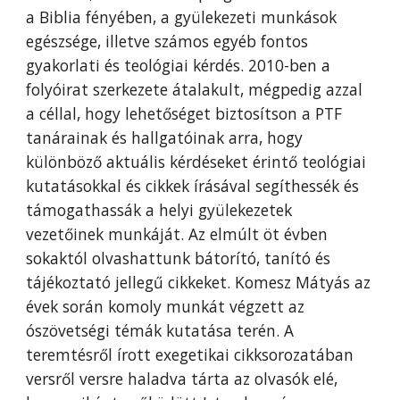
a Biblia fényében, a gyülekezeti munkások
egészsége, illetve számos egyéb fontos
gyakorlati és teológiai kérdés. 2010-ben a
folyóirat szerkezete átalakult, mégpedig azzal
a céllal, hogy lehetőséget biztosítson a PTF
tanárainak és hallgatóinak arra, hogy
különböző aktuális kérdéseket érintő teológiai
kutatásokkal és cikkek írásával segíthessék és
támogathassák a helyi gyülekezetek
vezetőinek munkáját. Az elmúlt öt évben
sokaktól olvashattunk bátorító, tanító és
tájékoztató jellegű cikkeket. Komesz Mátyás az
évek során komoly munkát végzett az
ószövetségi témák kutatása terén. A
teremtésről írott exegetikai cikksorozatában
versről versre haladva tárta az olvasók elé,