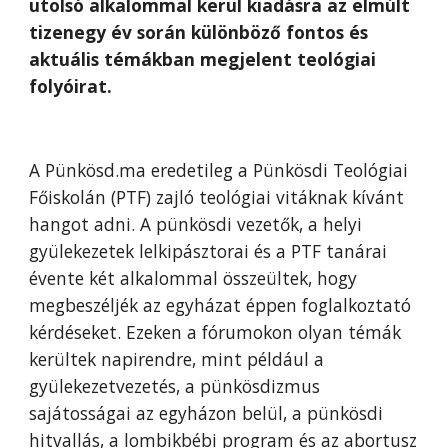
utolsó alkalommal kerül kiadásra az elmúlt
tizenegy év során különböző fontos és
aktuális témákban megjelent teológiai
folyóirat.
A Pünkösd.ma eredetileg a Pünkösdi Teológiai
Főiskolán (PTF) zajló teológiai vitáknak kívánt
hangot adni. A pünkösdi vezetők, a helyi
gyülekezetek lelkipásztorai és a PTF tanárai
évente két alkalommal összeültek, hogy
megbeszéljék az egyházat éppen foglalkoztató
kérdéseket. Ezeken a fórumokon olyan témák
kerültek napirendre, mint például a
gyülekezetvezetés, a pünkösdizmus
sajátosságai az egyházon belül, a pünkösdi
hitvallás, a lombikbébi program és az abortusz