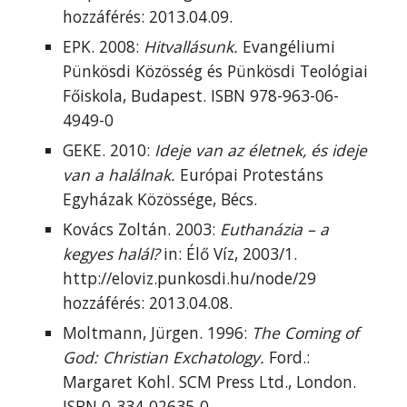
hozzáférés: 2013.04.09.
EPK. 2008:
Hitvallásunk.
Evangéliumi
Pünkösdi Közösség és Pünkösdi Teológiai
Főiskola, Budapest. ISBN 978-963-06-
4949-0
GEKE. 2010:
Ideje van az életnek, és ideje
van a halálnak.
Európai Protestáns
Egyházak Közössége, Bécs.
Kovács Zoltán. 2003:
Euthanázia – a
kegyes halál?
in: Élő Víz, 2003/1.
http://eloviz.punkosdi.hu/node/29
hozzáférés: 2013.04.08.
Moltmann, Jürgen. 1996:
The Coming of
God: Christian Exchatology.
Ford.:
Margaret Kohl. SCM Press Ltd., London.
ISBN 0-334-02635-0