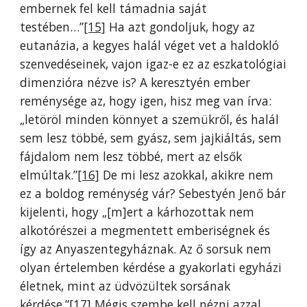
embernek fel kell támadnia saját
testében…”
[15]
Ha azt gondoljuk, hogy az
eutanázia, a kegyes halál véget vet a haldokló
szenvedéseinek, vajon igaz-e ez az eszkatológiai
dimenzióra nézve is? A keresztyén ember
reménysége az, hogy igen, hisz meg van írva:
„letöröl minden könnyet a szemükről, és halál
sem lesz többé, sem gyász, sem jajkiáltás, sem
fájdalom nem lesz többé, mert az elsők
elmúltak.”
[16]
De mi lesz azokkal, akikre nem
ez a boldog reménység vár? Sebestyén Jenő bár
kijelenti, hogy „[m]ert a kárhozottak nem
alkotórészei a megmentett emberiségnek és
így az Anyaszentegyháznak. Az ő sorsuk nem
olyan értelemben kérdése a gyakorlati egyházi
életnek, mint az üdvözültek sorsának
kérdése.”
[17]
Mégis szembe kell nézni azzal,