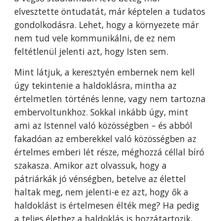
elvesztette öntudatát, már képtelen a tudatos
gondolkodásra. Lehet, hogy a környezete már
nem tud vele kommunikálni, de ez nem
feltétlenül jelenti azt, hogy Isten sem.
Mint látjuk, a keresztyén embernek nem kell
úgy tekintenie a haldoklásra, mintha az
értelmetlen történés lenne, vagy nem tartozna
embervoltunkhoz. Sokkal inkább úgy, mint
ami az Istennel való közösségben – és abból
fakadóan az emberekkel való közösségben az
értelmes emberi lét része, méghozzá céllal bíró
szakasza. Amikor azt olvassuk, hogy a
pátriárkák jó vénségben, betelve az élettel
haltak meg, nem jelenti-e ez azt, hogy ők a
haldoklást is értelmesen élték meg? Ha pedig
a teljes élethez a haldoklás is hozzátartozik,