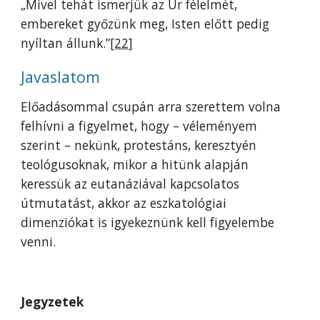
„Mivel tehát ismerjük az Úr félelmét,
embereket győzünk meg, Isten előtt pedig
nyíltan állunk.”
[22]
Javaslatom
Előadásommal csupán arra szerettem volna
felhívni a figyelmet, hogy – véleményem
szerint – nekünk, protestáns, keresztyén
teológusoknak, mikor a hitünk alapján
keressük az eutanáziával kapcsolatos
útmutatást, akkor az eszkatológiai
dimenziókat is igyekeznünk kell figyelembe
venni.
Jegyzetek