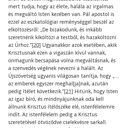
mert tudja, hogy az élete, halála az irgalmas
és megváltó Isten kezében van. Pál apostol is
ezzel az eszkatológiai reménységgel beszél az
elköltözésről: „De bizakodunk, és inkább
szeretnénk kiköltözi a testből, és hazaköltözni
az Úrhoz.”
[20]
Ugyanakkor azok esetében, akik
Krisztusnak ezen a vigaszán kívül vannak,
önmagunk becsapása volna megváltásnak, és
a szenvedés végének nevezni a halált. Az
Újszövetség ugyanis világosan tanítja, hogy „…
az emberek egyszer meghal[ja]nak, azután
pedig ítélet következik.”
[21]
Hitünk, hogy Isten
az igaz bíró, és mindnyájunknak oda kell
állnunk Krisztus ítélőszéke elé, istenfélelemre
indít. Az istenfélelem pedig a Krisztus
szeretetével ötvöződve cselekvésre sarkall.