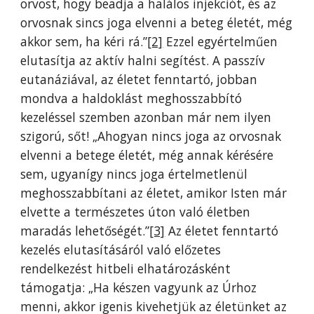
orvost, hogy beadja a halálos injekciót, és az
orvosnak sincs joga elvenni a beteg életét, még
akkor sem, ha kéri rá.”
[2]
Ezzel egyértelműen
elutasítja az aktív halni segítést. A passzív
eutanáziával, az életet fenntartó, jobban
mondva a haldoklást meghosszabbító
kezeléssel szemben azonban már nem ilyen
szigorú, sőt! „Ahogyan nincs joga az orvosnak
elvenni a betege életét, még annak kérésére
sem, ugyanígy nincs joga értelmetlenül
meghosszabbítani az életet, amikor Isten már
elvette a természetes úton való életben
maradás lehetőségét.”
[3]
Az életet fenntartó
kezelés elutasításáról való előzetes
rendelkezést hitbeli elhatározásként
támogatja: „Ha készen vagyunk az Úrhoz
menni, akkor igenis kivehetjük az életünket az