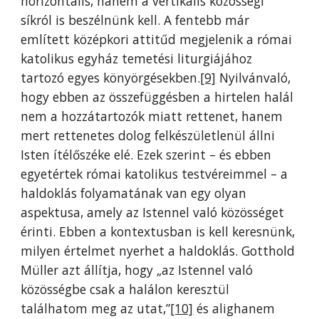
horizontális, hanem a vertikális közösségi
síkról is beszélnünk kell. A fentebb már
említett középkori attitűd megjelenik a római
katolikus egyház temetési liturgiájához
tartozó egyes könyörgésekben.
[9]
Nyilvánvaló,
hogy ebben az összefüggésben a hirtelen halál
nem a hozzátartozók miatt rettenet, hanem
mert rettenetes dolog felkészületlenül állni
Isten ítélőszéke elé. Ezek szerint – és ebben
egyetértek római katolikus testvéreimmel – a
haldoklás folyamatának van egy olyan
aspektusa, amely az Istennel való közösséget
érinti. Ebben a kontextusban is kell keresnünk,
milyen értelmet nyerhet a haldoklás. Gotthold
Müller azt állítja, hogy „az Istennel való
közösségbe csak a halálon keresztül
találhatom meg az utat,”
[10]
és alighanem