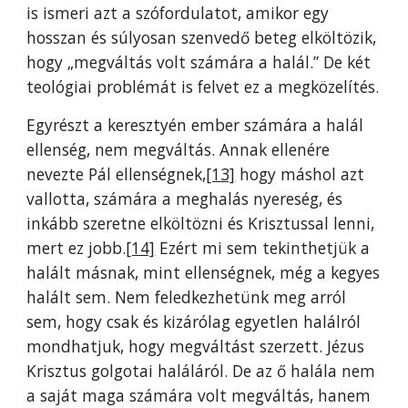
is ismeri azt a szófordulatot, amikor egy
hosszan és súlyosan szenvedő beteg elköltözik,
hogy „megváltás volt számára a halál.” De két
teológiai problémát is felvet ez a megközelítés.
Egyrészt a keresztyén ember számára a halál
ellenség, nem megváltás. Annak ellenére
nevezte Pál ellenségnek,
[13]
hogy máshol azt
vallotta, számára a meghalás nyereség, és
inkább szeretne elköltözni és Krisztussal lenni,
mert ez jobb.
[14]
Ezért mi sem tekinthetjük a
halált másnak, mint ellenségnek, még a kegyes
halált sem. Nem feledkezhetünk meg arról
sem, hogy csak és kizárólag egyetlen halálról
mondhatjuk, hogy megváltást szerzett. Jézus
Krisztus golgotai haláláról. De az ő halála nem
a saját maga számára volt megváltás, hanem