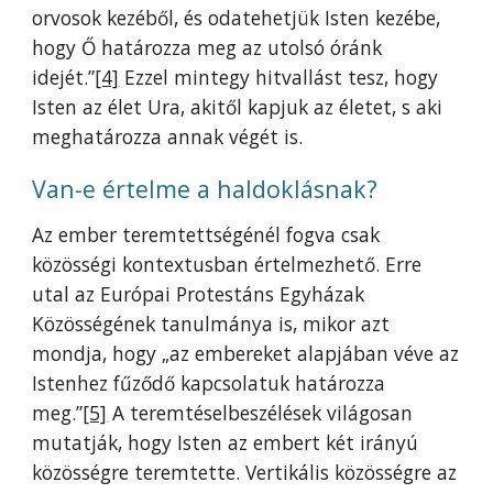
orvosok kezéből, és odatehetjük Isten kezébe,
hogy Ő határozza meg az utolsó óránk
idejét.”
[4]
Ezzel mintegy hitvallást tesz, hogy
Isten az élet Ura, akitől kapjuk az életet, s aki
meghatározza annak végét is.
Van-e értelme a haldoklásnak?
Az ember teremtettségénél fogva csak
közösségi kontextusban értelmezhető. Erre
utal az Európai Protestáns Egyházak
Közösségének tanulmánya is, mikor azt
mondja, hogy „az embereket alapjában véve az
Istenhez fűződő kapcsolatuk határozza
meg.”
[5]
A teremtéselbeszélések világosan
mutatják, hogy Isten az embert két irányú
közösségre teremtette. Vertikális közösségre az