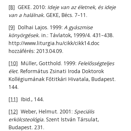
[8]
GEKE. 2010:
Ideje van az életnek, és ideje
van a halálnak.
GEKE, Bécs. 7–11.
[9]
Dolhai Lajos. 1999:
A gyászmise
könyörgések.
in.: Távlatok, 1999/4. 431–438.
http://www.liturgia.hu/cikk/cikk14.doc
hozzáférés: 2013.04.09.
[10]
Müller, Gotthold. 1999:
Felelősségteljes
élet.
Református Zsinati Iroda Doktorok
Kollégiumának Főtitkári Hivatala, Budapest.
144.
[11]
Ibid., 144.
[12]
Weber, Helmut. 2001:
Speciális
erkölcsteológia.
Szent István Társulat,
Budapest. 231.