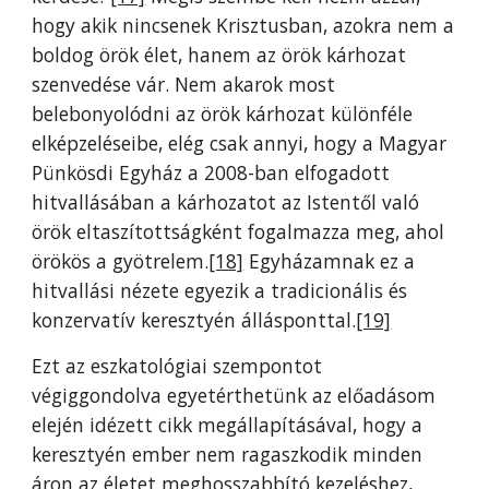
hogy akik nincsenek Krisztusban, azokra nem a
boldog örök élet, hanem az örök kárhozat
szenvedése vár. Nem akarok most
belebonyolódni az örök kárhozat különféle
elképzeléseibe, elég csak annyi, hogy a Magyar
Pünkösdi Egyház a 2008-ban elfogadott
hitvallásában a kárhozatot az Istentől való
örök eltaszítottságként fogalmazza meg, ahol
örökös a gyötrelem.
[18]
Egyházamnak ez a
hitvallási nézete egyezik a tradicionális és
konzervatív keresztyén állásponttal.
[19]
Ezt az eszkatológiai szempontot
végiggondolva egyetérthetünk az előadásom
elején idézett cikk megállapításával, hogy a
keresztyén ember nem ragaszkodik minden
áron az életet meghosszabbító kezeléshez,