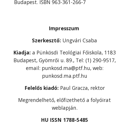
Budapest. ISBN 963-361-266-7
Impresszum
Szerkesztő:
Ungvári Csaba
Kiadja:
a Pünkösdi Teológiai Főiskola, 1183
Budapest, Gyömrői u. 89., Tel: (1) 290-9517,
email: punkosd.ma@ptf.hu, web:
punkosd.ma.ptf.hu
Felelős kiadó:
Paul Gracza, rektor
Megrendelhető, előfizethető a folyóirat
weblapján.
HU ISSN 1788-5485