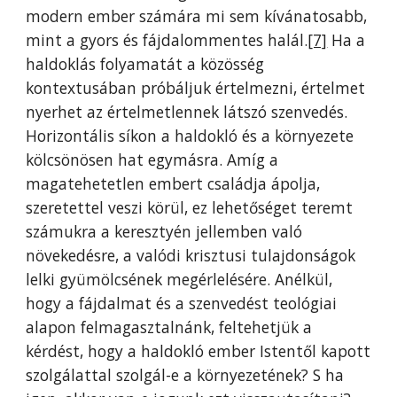
modern ember számára mi sem kívánatosabb,
mint a gyors és fájdalommentes halál.
[7]
Ha a
haldoklás folyamatát a közösség
kontextusában próbáljuk értelmezni, értelmet
nyerhet az értelmetlennek látszó szenvedés.
Horizontális síkon a haldokló és a környezete
kölcsönösen hat egymásra. Amíg a
magatehetetlen embert családja ápolja,
szeretettel veszi körül, ez lehetőséget teremt
számukra a keresztyén jellemben való
növekedésre, a valódi krisztusi tulajdonságok
lelki gyümölcsének megérlelésére. Anélkül,
hogy a fájdalmat és a szenvedést teológiai
alapon felmagasztalnánk, feltehetjük a
kérdést, hogy a haldokló ember Istentől kapott
szolgálattal szolgál-e a környezetének? S ha