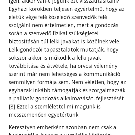
igen, akkor van-e jogunk ezt visszautasítani?
Egyházi körökben teljesen egyértelmű, hogy az
életük vége felé közeledő szenvedők felé
szolgálni nem értelmetlen, mert a gondozás
során a szenvedő fizikai szükségletei
biztosításán túl lelki javakat is közölnek vele.
Lelkigondozói tapasztalatok mutatják, hogy
sokszor akkor is működik a lelki javak
továbbítása és átvétele, ha orvosi vélemény
szerint már nem lehetséges a kommunikáció
semmilyen formája sem. Nem véletlen, hogy az
egyházak inkább támogatják és szorgalmazzák
a palliatív gondozás alkalmazását, fejlesztését.
[8]
Ezzel a szemlélettel mi magunk is
messzemenően egyetértünk.
Keresztyén emberként azonban nem csak a