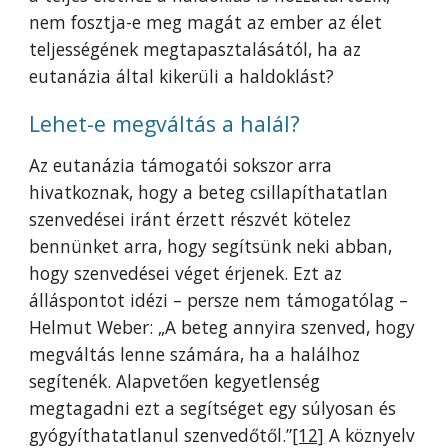
nem fosztja-e meg magát az ember az élet
teljességének megtapasztalásától, ha az
eutanázia által kikerüli a haldoklást?
Lehet-e megváltás a halál?
Az eutanázia támogatói sokszor arra
hivatkoznak, hogy a beteg csillapíthatatlan
szenvedései iránt érzett részvét kötelez
bennünket arra, hogy segítsünk neki abban,
hogy szenvedései véget érjenek. Ezt az
álláspontot idézi – persze nem támogatólag –
Helmut Weber: „A beteg annyira szenved, hogy
megváltás lenne számára, ha a halálhoz
segítenék. Alapvetően kegyetlenség
megtagadni ezt a segítséget egy súlyosan és
gyógyíthatatlanul szenvedőtől.”
[12]
A köznyelv