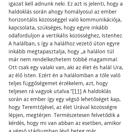
igazat kell adnunk neki. Ez azt is jelenti, hogy a
haldoklás során ahogy homályosul az ember
horizontális közösséggel való kommunikációja,
kapcsolata, szükséges, hogy egyre inkább
odaforduljon a vertikális közösséghez, Istenhez.
A halálban, s így a halálhoz vezető úton egyre
inkább megtapasztalja, hogy „a halálon túl
már nem rendelkezhetem többé magammal.
Ott csak egy valaki van, aki az élet és halál Ura,
az élő Isten. Ezért én a halálomban a tőle való
teljes függőségemet érzékelem, azt, hogy
teljesen rá vagyok utalva.”
[11]
A haldoklás
során az ember így egy végső lehetőséget kap,
hogy Teremtőjével, az élet Urával közösségre
lépjen, megtérjen. Természetesen felvetődik a
kérdés, hogy mi van abban az esetben, amikor
a végső stádiumban lévő beteg már