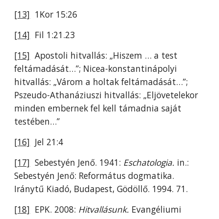
[13]
1Kor 15:26
[14]
Fil 1:21.23
[15]
Apostoli hitvallás: „Hiszem … a test
feltámadását…”; Nicea-konstantinápolyi
hitvallás: „Várom a holtak feltámadását…”;
Pszeudo-Athanáziuszi hitvallás: „Eljövetelekor
minden embernek fel kell támadnia saját
testében…”
[16]
Jel 21:4
[17]
Sebestyén Jenő. 1941:
Eschatologia.
in.:
Sebestyén Jenő: Református dogmatika.
Iránytű Kiadó, Budapest, Gödöllő. 1994. 71.
[18]
EPK. 2008:
Hitvallásunk.
Evangéliumi