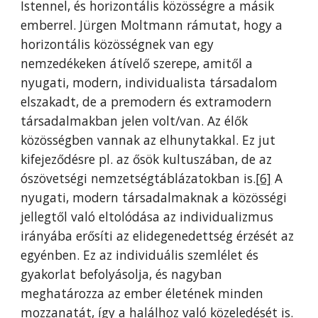
Istennel, és horizontális közösségre a másik
emberrel. Jürgen Moltmann rámutat, hogy a
horizontális közösségnek van egy
nemzedékeken átívelő szerepe, amitől a
nyugati, modern, individualista társadalom
elszakadt, de a premodern és extramodern
társadalmakban jelen volt/van. Az élők
közösségben vannak az elhunytakkal. Ez jut
kifejeződésre pl. az ősök kultuszában, de az
ószövetségi nemzetségtáblázatokban is.
[6]
A
nyugati, modern társadalmaknak a közösségi
jellegtől való eltolódása az individualizmus
irányába erősíti az elidegenedettség érzését az
egyénben. Ez az individuális szemlélet és
gyakorlat befolyásolja, és nagyban
meghatározza az ember életének minden
mozzanatát, így a halálhoz való közeledését is.