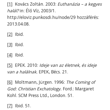
[1]
Kovács Zoltán. 2003:
Euthanázia – a kegyes
halál?
in: Élő Víz, 2003/1.
http://eloviz.punkosdi.hu/node/29 hozzáférés:
2013.04.08.
[2]
Ibid.
[3]
Ibid.
[4]
Ibid.
[5]
EPEK. 2010:
Ideje van az életnek, és ideje
van a halálnak.
EPEK, Bécs. 21.
[6]
Moltmann, Jürgen. 1996:
The Coming of
God: Christian Exchatology.
Ford.: Margaret
Kohl. SCM Press Ltd., London. 51.
[7]
Ibid. 51.