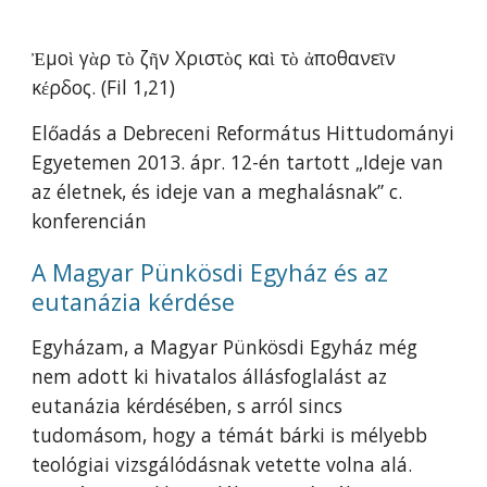
Ἐμοὶ γὰρ τὸ ζῆν Χριστὸς καὶ τὸ ἀποθανεῖν
κέρδος. (Fil 1,21)
Előadás a Debreceni Református Hittudományi
Egyetemen 2013. ápr. 12-én tartott „Ideje van
az életnek, és ideje van a meghalásnak” c.
konferencián
A Magyar Pünkösdi Egyház és az
eutanázia kérdése
Egyházam, a Magyar Pünkösdi Egyház még
nem adott ki hivatalos állásfoglalást az
eutanázia kérdésében, s arról sincs
tudomásom, hogy a témát bárki is mélyebb
teológiai vizsgálódásnak vetette volna alá.