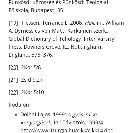
Pünkösdi Közösség és Pünkösdi Teológiai
Főiskola, Budapest. 35.
[19]
Tiessen, Terrance L. 2008:
Hell.
in.: William
A. Dyrness és Veli-Matti Kärkainen szerk.:
Global Dictionary of Tehology. Inter-Varsity
Press, Downers Grove, IL., Nottingham,
England. 373–376.
[20]
2Kor 5:8
[21]
Zsid 9:27
[22]
2Kor 5:10
Irodalom
Dolhai Lajos. 1999:
A gyászmise
könyörgések.
in.: Távlatok, 1999/4.
http://www.liturgia.hu/cikk/cikk14.doc