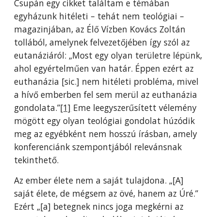
Csupán egy cikket találtam e témában
egyházunk hitéleti – tehát nem teológiai –
magazinjában, az Élő Vízben Kovács Zoltán
tollából, amelynek felvezetőjében így szól az
eutanáziáról: „Most egy olyan területre lépünk,
ahol egyértelműen van határ. Éppen ezért az
euthanázia [sic.] nem hitéleti probléma, mivel
a hívő emberben fel sem merül az euthanázia
gondolata.”
[1]
Eme leegyszerűsített vélemény
mögött egy olyan teológiai gondolat húzódik
meg az egyébként nem hosszú írásban, amely
konferenciánk szempontjából relevánsnak
tekinthető.
Az ember élete nem a saját tulajdona. „[A]
saját élete, de mégsem az övé, hanem az Úré.”
Ezért „[a] betegnek nincs joga megkérni az